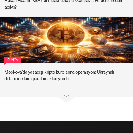
Hakan Fidan'ın Kiev trenindeki detay dikkat çekti: Perdeler neden
açıktı?
DÜNYA
Moskova'da yasadışı kripto bürolarına operasyon: Ukraynalı
dolandırıcıların paraları aklanıyordu