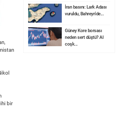
İran basını: Lark Adası
vuruldu, Bahreyn'de...
Güney Kore borsası
neden sert düştü? AI
an,
coşk...
nistan
ikol
n
hi bir