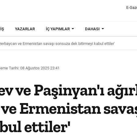
E-Gaz
IŞ
YAZARLAR
İÇ YAPIMLAR
DAHASI
'Azerbaycan ve Ermenistan savaşı sonsuza dek bitirmeyi kabul ettiler'
eme Tarihi: 08 Ağustos 2025 23:41
v ve Paşinyan'ı ağırl
 ve Ermenistan sava
ul ettiler'