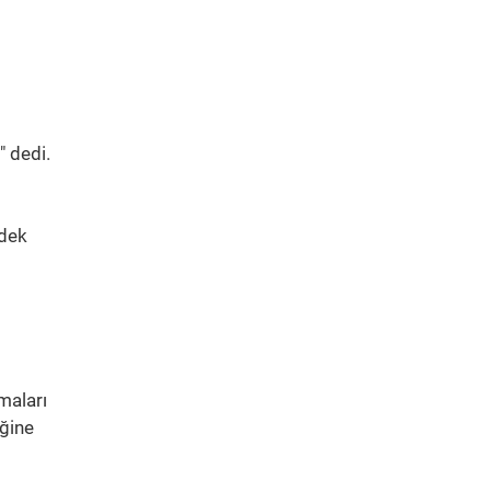
" dedi.
 dek
maları
iğine