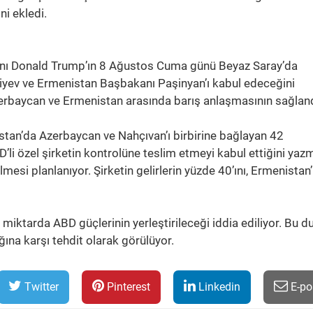
ni ekledi.
ı Donald Trump’ın 8 Ağustos Cuma günü Beyaz Saray’da
yev ve Ermenistan Başbakanı Paşinyan’ı kabul edeceğini
zerbaycan ve Ermenistan arasında barış anlaşmasının sağland
tan’da Azerbaycan ve Nahçıvan’ı birbirine bağlayan 42
li özel şirketin kontrolüne teslim etmeyi kabul ettiğini yazm
mesi planlanıyor. Şirketin gelirlerin yüzde 40’ını, Ermenistan’
miktarda ABD güçlerinin yerleştirileceği iddia ediliyor. Bu d
ğına karşı tehdit olarak görülüyor.
Twitter
Pinterest
Linkedin
E-po