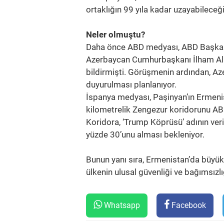
ortaklığın 99 yıla kadar uzayabileceği
Neler olmuştu?
Daha önce ABD medyası, ABD Başkan
Azerbaycan Cumhurbaşkanı İlham Ali
bildirmişti. Görüşmenin ardından, A
duyurulması planlanıyor.
İspanya medyası, Paşinyan’ın Ermenis
kilometrelik Zengezur koridorunu ABD’
Koridora, ‘Trump Köprüsü’ adının veril
yüzde 30’unu alması bekleniyor.
Bunun yanı sıra, Ermenistan’da büyük 
ülkenin ulusal güvenliği ve bağımsızlı
Whatsapp
Facebook