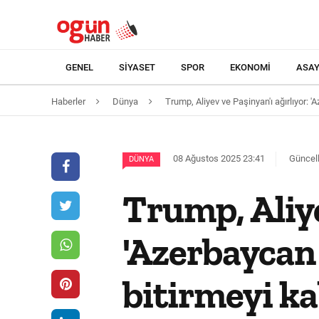
GENEL
SIYASET
SPOR
EKONOMI
ASAY
Haberler
Dünya
Trump, Aliyev ve Paşinyan'ı ağırlıyor: 
08 Ağustos 2025 23:41
Güncell
DÜNYA
Trump, Aliye
'Azerbaycan
bitirmeyi kab