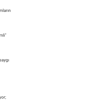
mların
mli"
saygı
yor;