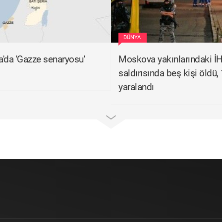
DÜNYA
ia'da 'Gazze senaryosu'
Moskova yakınlarındaki İ
saldırısında beş kişi öldü, 
yaralandı