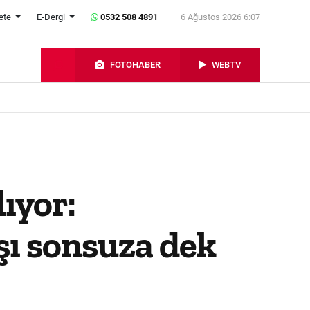
ete
E-Dergi
0532 508 4891
6 Ağustos 2026 6:07
FOTOHABER
WEBTV
ıyor:
şı sonsuza dek