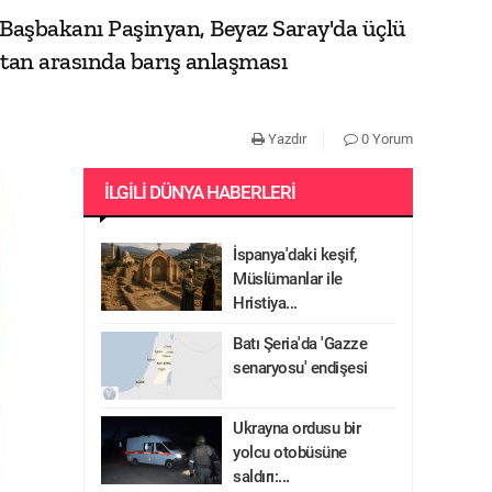
aşbakanı Paşinyan, Beyaz Saray'da üçlü
tan arasında barış anlaşması
Yazdır
0 Yorum
İLGILI DÜNYA HABERLERI
İspanya'daki keşif,
Müslümanlar ile
Hristiya...
Batı Şeria'da 'Gazze
senaryosu' endişesi
Ukrayna ordusu bir
yolcu otobüsüne
saldırı:...