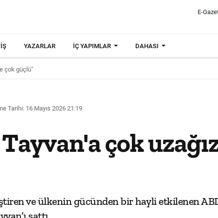
E-Gaze
IŞ
YAZARLAR
İÇ YAPIMLAR
DAHASI
se çok güçlü"
e Tarihi: 16 Mayıs 2026 21:19
Tayvan'a çok uzağız,
kleştiren ve ülkenin gücünden bir hayli etkilenen 
van’ı sattı.