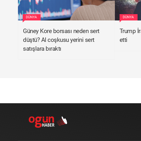
DÜNYA
DÜNYA
Güney Kore borsası neden sert
Trump İra
düştü? AI coşkusu yerini sert
etti
satışlara bıraktı