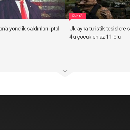
DÜNYA
n'a yönelik saldırıları iptal
Ukrayna turistik tesislere s
4'ü çocuk en az 11 ölü