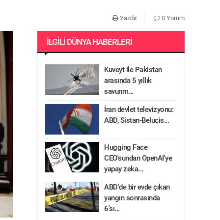
Yazdır
0 Yorum
İLGILI DÜNYA HABERLERI
Kuveyt ile Pakistan
arasında 5 yıllık
savunm...
İran devlet televizyonu:
ABD, Sistan-Beluçis...
Hugging Face
CEO'sundan OpenAI'ye
yapay zeka...
ABD'de bir evde çıkan
yangın sonrasında
6'sı...