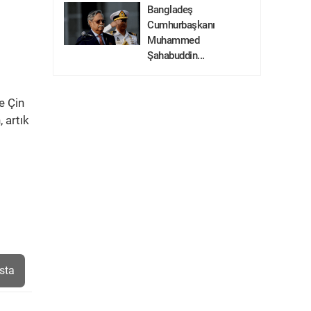
Bangladeş
Cumhurbaşkanı
Muhammed
Şahabuddin...
e Çin
 artık
sta