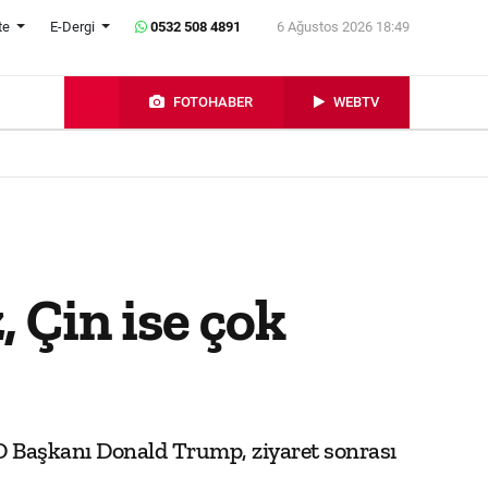
te
E-Dergi
0532 508 4891
6 Ağustos 2026 18:49
FOTOHABER
WEBTV
 Çin ise çok
ABD Başkanı Donald Trump, ziyaret sonrası