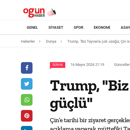
GENEL
SIYASET
SPOR
EKONOMI
ASAY
Haberler
Dünya
Trump, "Biz Tayvan'a çok uzağız, Çin i
16 Mayıs 2026 21:19
Güncellem
DÜNYA
Trump, "Biz 
güçlü"
Çin’e tarihi bir ziyaret gerçe
açıklama yaparak müttefiki Tay