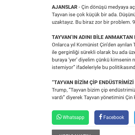
AJANSLAR
- Çin dönüşü medyaya açı
Tayvan ise çok küçük bir ada. Düşünün
uzaktayız. Bu biraz zor bir problem. 
TAYVAN’IN ADINI BİLE ANMAKTAN 
Onlarca yıl Komünist Çin’den ayrılan 
ile gerginliği sürekli olarak bu ada ü
buraya ‘yer’ diyelim çünkü kimsenin n
istemiyor” ifadeleriyle bu politikasın
“TAYVAN BİZİM ÇİP ENDÜSTRİMİZİ 
Trump, “Tayvan bizim çip endüstrimiz
vardı” diyerek Tayvan yönetimini Çin 
Whatsapp
Facebook