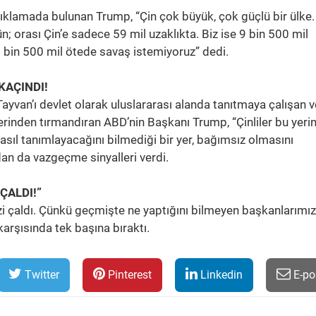
klamada bulunan Trump, “Çin çok büyük, çok güçlü bir ülke.
; orası Çin’e sadece 59 mil uzaklıkta. Biz ise 9 bin 500 mil
9 bin 500 mil ötede savaş istemiyoruz” dedi.
KAÇINDI!
Tayvan’ı devlet olarak uluslararası alanda tanıtmaya çalışan v
zerinden tırmandıran ABD’nin Başkanı Trump, “Çinliler bu yerin,
asıl tanımlayacağını bilmediği bir yer, bağımsız olmasını
dan da vazgeçme sinyalleri verdi.
ÇALDI!”
i çaldı. Çünkü geçmişte ne yaptığını bilmeyen başkanlarımız
karşısında tek başına bıraktı.
Twitter
Pinterest
Linkedin
E-po