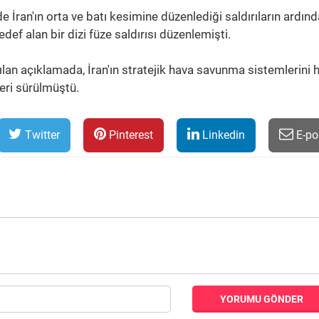
de İran'ın orta ve batı kesimine düzenlediği saldırıların ardın
edef alan bir dizi füze saldırısı düzenlemişti.
lan açıklamada, İran'ın stratejik hava savunma sistemlerini 
leri sürülmüştü.
Twitter
Pinterest
Linkedin
E-po
YORUMU GÖNDER