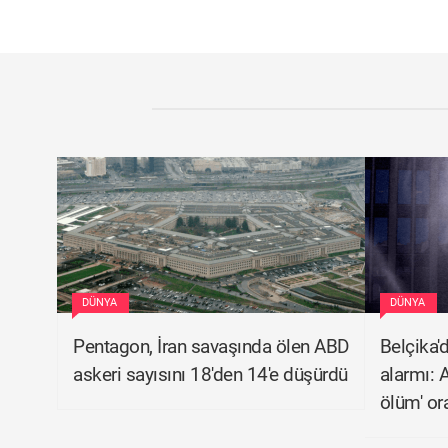
DÜNYA
DÜNYA
Pentagon, İran savaşında ölen ABD
Belçika'
askeri sayısını 18'den 14'e düşürdü
alarmı: A
ölüm' or