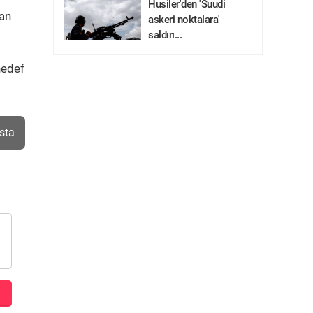
Husiler'den 'Suudi
dan
askeri noktalara'
saldırı...
hedef
sta