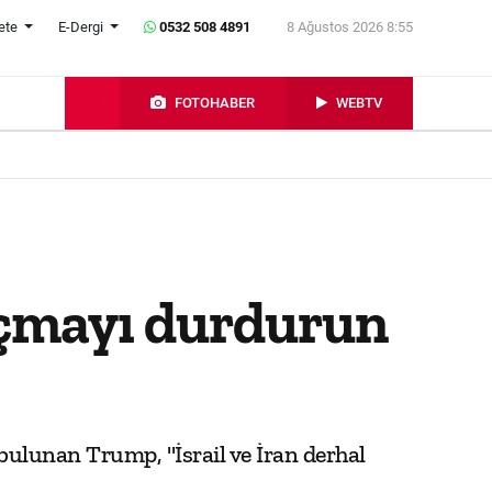
ete
E-Dergi
0532 508 4891
8 Ağustos 2026 8:55
FOTOHABER
WEBTV
 açmayı durdurun
 bulunan Trump, "İsrail ve İran derhal