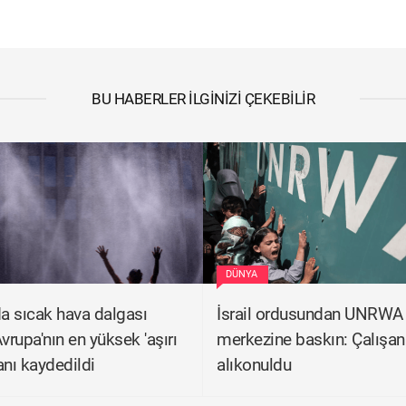
BU HABERLER İLGINIZI ÇEKEBILIR
DÜNYA
da sıcak hava dalgası
İsrail ordusundan UNRWA 
vrupa'nın en yüksek 'aşırı
merkezine baskın: Çalışan
anı kaydedildi
alıkonuldu