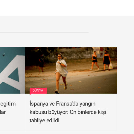
DÜNYA
eğitim
İspanya ve Fransa'da yangın
lar
kabusu büyüyor: On binlerce kişi
tahliye edildi