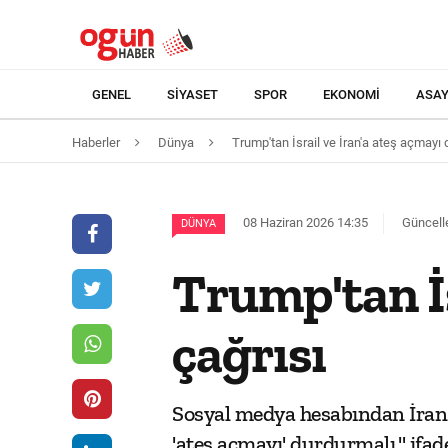
GENEL
SIYASET
SPOR
EKONOMI
ASAY
Haberler
Dünya
Trump'tan İsrail ve İran'a ateş açmayı 
08 Haziran 2026 14:35
Güncell
DÜNYA
Trump'tan İs
çağrısı
Sosyal medya hesabından İran il
'ateş açmayı' durdurmalı." ifad