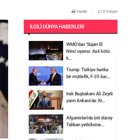
Yazdır
0 Yorum
İLGILI DÜNYA HABERLERI
WMO'dan 'Süper El
Nino' uyarısı: Asıl kötü
k...
Trump: Türkiye harika
bir müttefik, F-35 kar...
Irak Başbakanı Ali Zeydi
yarın Ankara'da: Kr...
Afganistan'da üst düzey
Taliban yetkilisine...