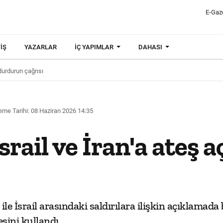
E-Gaz
IŞ
YAZARLAR
İÇ YAPIMLAR
DAHASI
durdurun çağrısı
eme Tarihi: 08 Haziran 2026 14:35
rail ve İran'a ateş
e İsrail arasındaki saldırılara ilişkin açıklamada
esini kullandı.