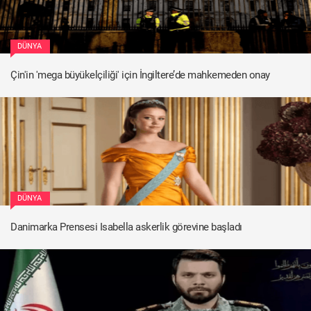
DÜNYA
Çin'in 'mega büyükelçiliği' için İngiltere’de mahkemeden onay
DÜNYA
Danimarka Prensesi Isabella askerlik görevine başladı