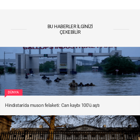
BU HABERLER İLGINIZI
ÇEKEBILIR
DÜNYA
Hindistan'da muson felaketi: Can kaybı 100'ü aştı