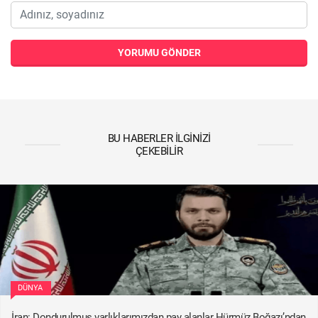
YORUMU GÖNDER
BU HABERLER İLGINIZI
ÇEKEBILIR
DÜNYA
İran: Dondurulmuş varlıklarımızdan pay alanlar Hürmüz Boğazı’ndan