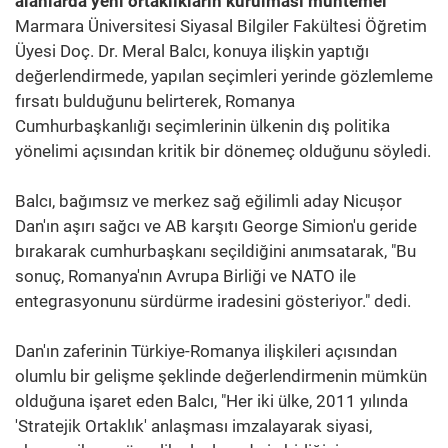
alanlarda yeni ortaklıkların kurulması muhtemel"
Marmara Üniversitesi Siyasal Bilgiler Fakültesi Öğretim
Üyesi Doç. Dr. Meral Balcı, konuya ilişkin yaptığı
değerlendirmede, yapılan seçimleri yerinde gözlemleme
fırsatı bulduğunu belirterek, Romanya
Cumhurbaşkanlığı seçimlerinin ülkenin dış politika
yönelimi açısından kritik bir dönemeç olduğunu söyledi.
Balcı, bağımsız ve merkez sağ eğilimli aday Nicușor
Dan'ın aşırı sağcı ve AB karşıtı George Simion'u geride
bırakarak cumhurbaşkanı seçildiğini anımsatarak, "Bu
sonuç, Romanya'nın Avrupa Birliği ve NATO ile
entegrasyonunu sürdürme iradesini gösteriyor." dedi.
Dan'ın zaferinin Türkiye-Romanya ilişkileri açısından
olumlu bir gelişme şeklinde değerlendirmenin mümkün
olduğuna işaret eden Balcı, "Her iki ülke, 2011 yılında
'Stratejik Ortaklık' anlaşması imzalayarak siyasi,