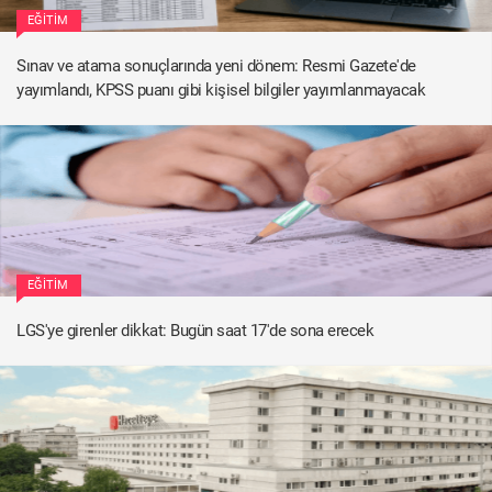
EĞITIM
Sınav ve atama sonuçlarında yeni dönem: Resmi Gazete'de
yayımlandı, KPSS puanı gibi kişisel bilgiler yayımlanmayacak
EĞITIM
LGS'ye girenler dikkat: Bugün saat 17'de sona erecek