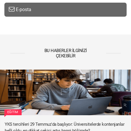
E-posta
BU HABERLER İLGINIZI
ÇEKEBILIR
EĞITIM
YKS tercihleri 29 Temmuz'da başlıyor: Üniversitelerde kontenjanlar
belli oldu, en dikkat çekici artış hangi bölümde?