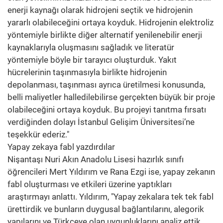
enerji kaynağı olarak hidrojeni seçtik ve hidrojenin
yararlı olabileceğini ortaya koyduk. Hidrojenin elektroliz
yöntemiyle birlikte diğer alternatif yenilenebilir enerji
kaynaklarıyla oluşmasını sağladık ve literatür
yöntemiyle böyle bir tarayıcı oluşturduk. Yakıt
hücrelerinin taşınmasıyla birlikte hidrojenin
depolanması, taşınması ayrıca üretilmesi konusunda,
belli maliyetler halledilebilirse gerçekten büyük bir proje
olabileceğini ortaya koyduk. Bu projeyi tanıtma fırsatı
verdiğinden dolayı İstanbul Gelişim Üniversitesi’ne
teşekkür ederiz."
Yapay zekaya fabl yazdırdılar
Nişantaşı Nuri Akın Anadolu Lisesi hazırlık sınıfı
öğrencileri Mert Yıldırım ve Rana Ezgi ise, yapay zekanın
fabl oluşturması ve etkileri üzerine yaptıkları
araştırmayı anlattı. Yıldırım, "Yapay zekalara tek tek fabl
ürettirdik ve bunların duygusal bağlantılarını, alegorik
yapılarını ve Türkçeye olan uygunluklarını analiz ettik.