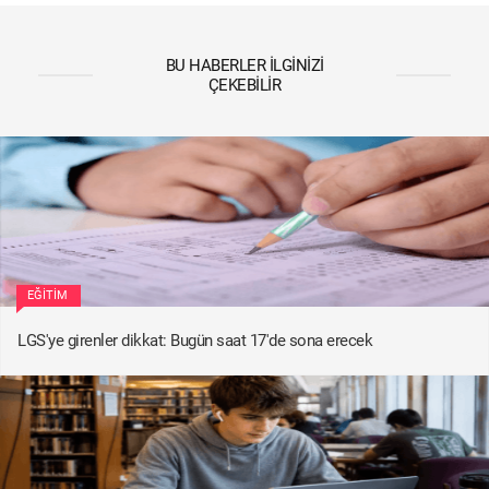
BU HABERLER İLGINIZI
ÇEKEBILIR
EĞITIM
LGS'ye girenler dikkat: Bugün saat 17'de sona erecek