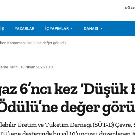
E-Gaz
IŞ
YAZARLAR
İÇ YAPIMLAR
DAHASI
rbon Kahramanı Ödülü’ne değer görüldü
leme Tarihi: 18 Nisan 2025 10:01
az 6’ncı kez ‘Düşük
dülü’ne değer görü
bilir Üretim ve Tüketim Derneği (SÜT-D) Çevre, Şeh
(İTÜ) ana desteğinde bu yıl 10’uncusu düzenlenen 