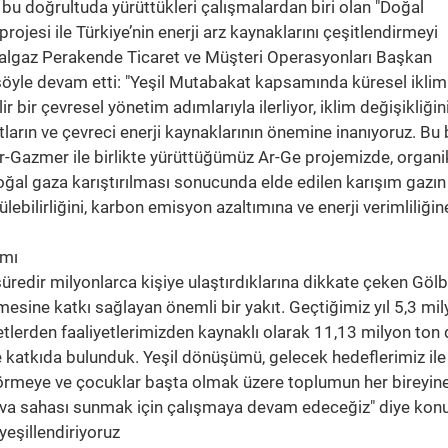
 bu doğrultuda yürüttükleri çalışmalardan biri olan "Doğal
rojesi ile Türkiye’nin enerji arz kaynaklarını çeşitlendirmeyi
algaz Perakende Ticaret ve Müşteri Operasyonları Başkan
 şöyle devam etti: "Yeşil Mutabakat kapsamında küresel iklim
ir bir çevresel yönetim adımlarıyla ilerliyor, iklim değişikliğin
tların ve çevreci enerji kaynaklarının önemine inanıyoruz. Bu
ir-Gazmer ile birlikte yürüttüğümüz Ar-Ge projemizde, organi
oğal gaza karıştırılması sonucunda elde edilen karışım gazın
ebilirliğini, karbon emisyon azaltımına ve enerji verimliliğin
ımı
süredir milyonlarca kişiye ulaştırdıklarına dikkate çeken Gölb
esine katkı sağlayan önemli bir yakıt. Geçtiğimiz yıl 5,3 mi
rden faaliyetlerimizden kaynaklı olarak 11,13 milyon ton
 katkıda bulunduk. Yeşil dönüşümü, gelecek hedeflerimiz ile
görmeye ve çocuklar başta olmak üzere toplumun her bireyin
hava sahası sunmak için çalışmaya devam edeceğiz" diye kon
yeşillendiriyoruz