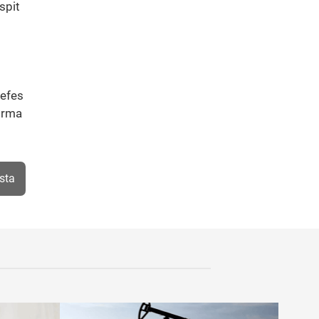
spit
nefes
tırma
sta