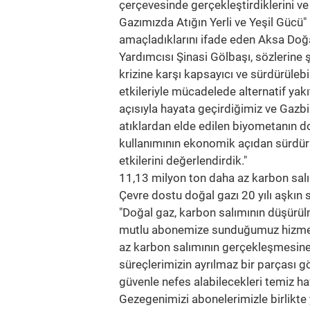
çerçevesinde gerçekleştirdiklerini ve
Gazımızda Atığın Yerli ve Yeşil Gücü" p
amaçladıklarını ifade eden Aksa Doğ
Yardımcısı Şinasi Gölbaşı, sözlerine
krizine karşı kapsayıcı ve sürdürülebil
etkileriyle mücadelede alternatif yakı
açısıyla hayata geçirdiğimiz ve Gazb
atıklardan elde edilen biyometanın d
kullanımının ekonomik açıdan sürdürül
etkilerini değerlendirdik."
11,13 milyon ton daha az karbon sal
Çevre dostu doğal gazı 20 yılı aşkın 
"Doğal gaz, karbon salımının düşürülm
mutlu abonemize sunduğumuz hizmetle
az karbon salımının gerçekleşmesine
süreçlerimizin ayrılmaz bir parçası 
güvenle nefes alabilecekleri temiz 
Gezegenimizi abonelerimizle birlikte 