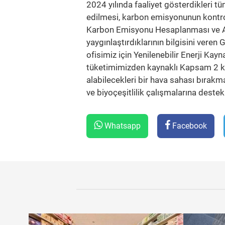
2024 yılında faaliyet gösterdikleri 
edilmesi, karbon emisyonunun kontrol 
Karbon Emisyonu Hesaplanması ve Az
yaygınlaştırdıklarının bilgisini vere
ofisimiz için Yenilenebilir Enerji Kay
tüketimimizden kaynaklı Kapsam 2 ka
alabilecekleri bir hava sahası bırak
ve biyoçeşitlilik çalışmalarına dest
Whatsapp
Facebook