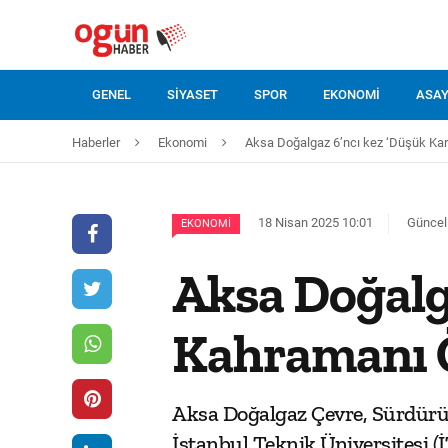
GENEL
SIYASET
SPOR
EKONOMI
ASAY
Haberler
Ekonomi
Aksa Doğalgaz 6’ncı kez ‘Düşük Ka
18 Nisan 2025 10:01
Güncel
EKONOMI
Aksa Doğalg
Kahramanı Ö
Aksa Doğalgaz Çevre, Sürdürüle
İstanbul Teknik Üniversitesi 