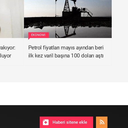
EKONOMI
akıyor:
Petrol fiyatları mayıs ayından beri
uluyor
ilk kez varil başına 100 doları aştı
Haberi sitene ekle