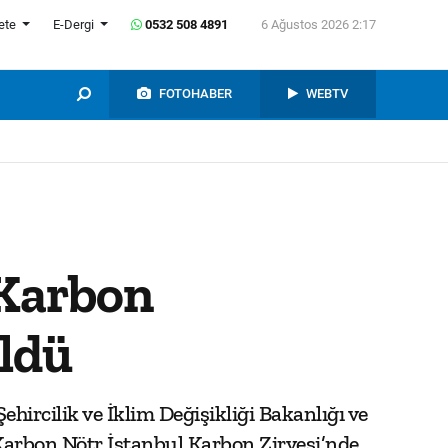
ete
E-Dergi
0532 508 4891
6 Ağustos 2026 2:17
FOTOHABER
WEBTV
 Karbon
ldü
ircilik ve İklim Değişikliği Bakanlığı ve
Karbon Nötr İstanbul Karbon Zirvesi’nde,