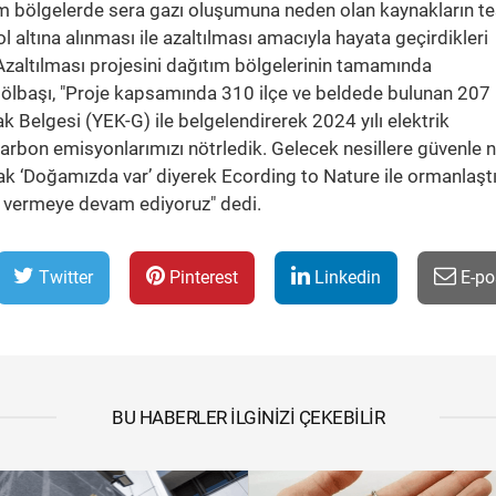
tüm bölgelerde sera gazı oluşumuna neden olan kaynakların te
altına alınması ile azaltılması amacıyla hayata geçirdikleri
altılması projesini dağıtım bölgelerinin tamamında
n Gölbaşı, "Proje kapsamında 310 ilçe ve beldede bulunan 207
nak Belgesi (YEK-G) ile belgelendirerek 2024 yılı elektrik
rbon emisyonlarımızı nötrledik. Gelecek nesillere güvenle 
mak ‘Doğamızda var’ diyerek Ecording to Nature ile ormanlaş
ek vermeye devam ediyoruz" dedi.
Twitter
Pinterest
Linkedin
E-po
BU HABERLER İLGINIZI ÇEKEBILIR