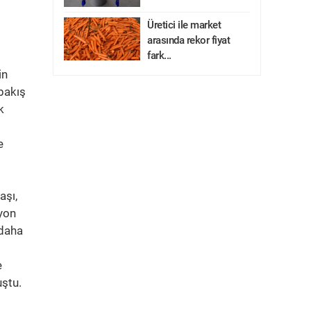
Üretici ile market
arasında rekor fiyat
fark...
in
 bakış
k
e
aşı,
lyon
 daha
e
uştu.