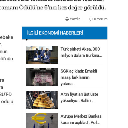
ramanı Ödülü’ne 6’ncı kez değer görüldü.
Yazdır
0 Yorum
İLGILI EKONOMI HABERLERI
 şebeke
.
Türk şirketi Aksa, 300
ünün
milyon dolara Burkina...
lü’nün
SGK açıkladı: Emekli
maaş farklarının
ra
yataca...
ra
 SÜT-D
Altın fiyatları üst üste
yükseliyor: Rallini...
ı ödülü
Avrupa Merkez Bankası
kararını açıkladı: Pol...