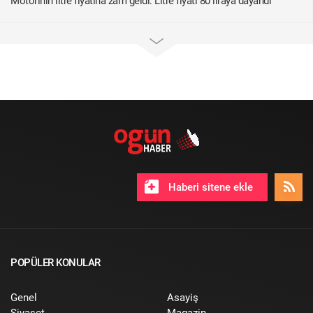
Motorinin litre fiyatına zam geldi: Litre fiyatı 80 liraya dayandı
Haberi sitene ekle
POPÜLER KONULAR
Genel
Asayiş
Siyaset
Magazin