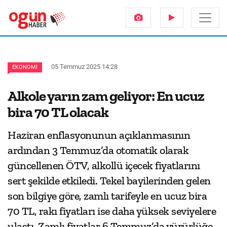
05 Temmuz 2025 14:28
EKONOMI
Alkole yarın zam geliyor: En ucuz
bira 70 TL olacak
Haziran enflasyonunun açıklanmasının
ardından 3 Temmuz’da otomatik olarak
güncellenen ÖTV, alkollü içecek fiyatlarını
sert şekilde etkiledi. Tekel bayilerinden gelen
son bilgiye göre, zamlı tarifeyle en ucuz bira
70 TL, rakı fiyatları ise daha yüksek seviyelere
ulaştı. Zamlı fiyatlar 6 Temmuz’da yürürlüğe