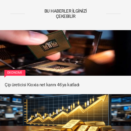
BU HABERLER İLGINIZI
ÇEKEBILIR
EKONOMI
Çip üreticisi Kioxia net karını 46'ya katladı