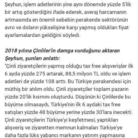
Şeyhun, işlem adetlerinin yine aynı dönemde yüzde 5'lik
bir artış gösterdiğini ifade ederek, averaj harcamanın
artmasında en önemli sebebin perakende sektörünün
avro ve doların yükselişine karşı yapmış oldukları fiyat
ayarlamalardan geldiğini söyledi.
2018 yılına Çinliler'in damga vurduğunu aktaran
Şeyhun, şunları anlattı:
"Çinli ziyaretçilerin yapmış olduğu tax free alışverişler ilk
6 ayda yüzde 275 artarak, 88,5 milyon TL oldu ve işlem
adetleri de yüzde 108 arttı. Bu Türkiye perakendesi için
müthiş bir atılım oldu. Çinli ziyaretçiler toplam pazarın
yüzde 20'lik kısmını oluşturdu. Düşünün ki Çinlilerde bu
büyüme olmasaydı, Türkiye’nin ilk 6 aydaki tax free
satışları yüzde 48 büyüme yerine yüzde 30'lara inecekti.
Çinli ziyaretçilerin Türkiye'yi keşfetmesi, yaptıkları
alışveriş ve ziyaretten memnun kalmaları Türkiye'ye
daha fazla lüks yabancı markanın yatırım yapmasına