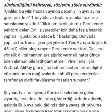
sürdürdüğünü belirterek, sözlerini şöyle sürdürdü:
"Çinliler, bu yılın haziran ayında geçen yılın aynı ayına
göre, yüzde 511 büyüdü ve toplam yapılan tax free
satışlarının yüzde 31'lik kısmını oluşturdu. Perakende
sektörü gelen Çinli ziyaretçiler için daha fazla hazırlık
yapmalı, çünkü bu sadece bir başlangıç. Dünyada
yapılan tax free alışverişin yüzde 40'ını, Avrupa'da yüzde
45'ini Çinliler oluşturuyor. Perakende sektörü Çinlilere
yönelik dijital tanıtımlara ağırlık vermeli, hatta Çince
bilen eleman bile istihdam etmeli. Yine ilerisi için
WeChat, AliPay gibi dijital ödeme sistemleri ve dijital
cüzdanların da mağazalarda kabulü perakendeciler
tarafından ciddi farklılaşma fırsatları sunuyor."
Şeyhun, haziran ayında Körfez ülkelerinden gelen
ziyaretçilerin de ciddi artış gösterdiğini ifade ederek,
aslında ilk 6 aya bakıldığında daha yavaş bir büyüme
görülürken, haziranda Ramazan Bayramı'nın da öne