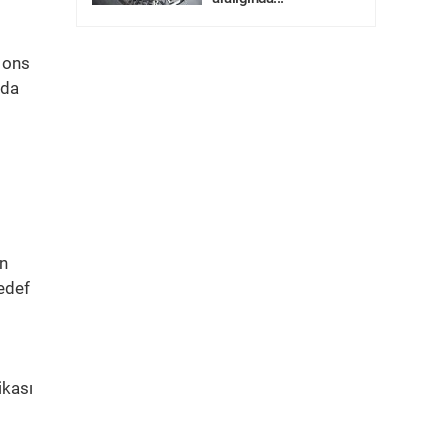
e ons
rda
in
edef
ikası