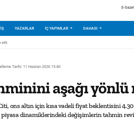
E-Gaze
IŞ
YAZARLAR
İÇ YAPIMLAR
DAHASI
 etti
lleme Tarihi: 11 Haziran 2026 15:40
ahminini aşağı yönlü 
ti, ons altın için kısa vadeli fiyat beklentisini 4
iyasa dinamiklerindeki değişimlerin tahmin reviz