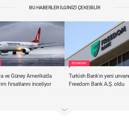
BU HABERLER İLGINIZI ÇEKEBILIR
EKONOMI
a ve Güney Amerika'da
Turkish Bank'ın yeni unvan
rım fırsatlarını inceliyor
Freedom Bank A.Ş. oldu