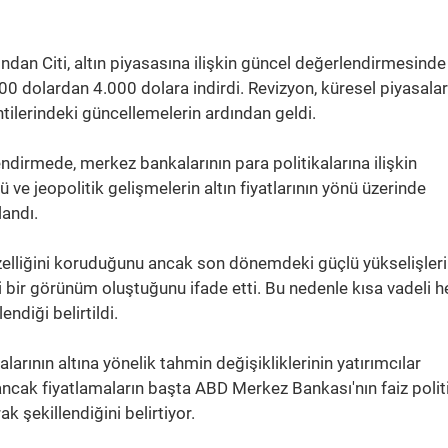
ndan Citi, altın piyasasına ilişkin güncel değerlendirmesind
4.300 dolardan 4.000 dolara indirdi. Revizyon, küresel piyasala
ntilerindeki güncellemelerin ardından geldi.
dirmede, merkez bankalarının para politikalarına ilişkin
ve jeopolitik gelişmelerin altın fiyatlarının yönü üzerinde
landı.
n özelliğini koruduğunu ancak son dönemdeki güçlü yükselişler
 bir görünüm oluştuğunu ifade etti. Bu nedenle kısa vadeli h
endiği belirtildi.
arının altına yönelik tahmin değişikliklerinin yatırımcılar
 ancak fiyatlamaların başta ABD Merkez Bankası'nın faiz polit
k şekillendiğini belirtiyor.