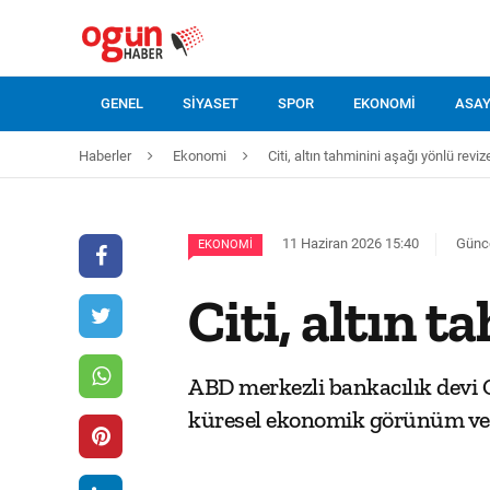
GENEL
SIYASET
SPOR
EKONOMI
ASAY
Haberler
Ekonomi
Citi, altın tahminini aşağı yönlü revize
11 Haziran 2026 15:40
Günce
EKONOMI
Citi, altın t
ABD merkezli bankacılık devi Ci
küresel ekonomik görünüm ve p