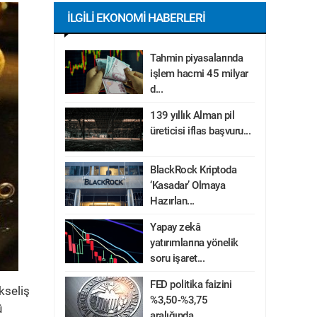
İLGILI EKONOMI HABERLERI
Tahmin piyasalarında
işlem hacmi 45 milyar
d...
139 yıllık Alman pil
üreticisi iflas başvuru...
BlackRock Kriptoda
‘Kasadar’ Olmaya
Hazırlan...
Yapay zekâ
yatırımlarına yönelik
soru işaret...
FED politika faizini
ükseliş
%3,50-%3,75
ü
aralığında...