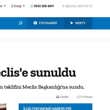
te
E-Dergi
0532 508 4891
6 Ağustos 2026 20:13
FOTOHABER
WEBTV
eclis'e sunuldu
n teklifini Meclis Başkanlığı'na sundu.
Yazdır
0 Yorum
İLGILI EKONOMI HABERLERI