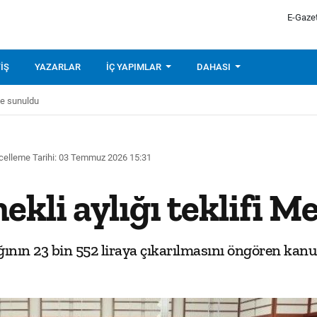
E-Gaze
IŞ
YAZARLAR
İÇ YAPIMLAR
DAHASI
s'e sunuldu
elleme Tarihi: 03 Temmuz 2026 15:31
kli aylığı teklifi M
ğının 23 bin 552 liraya çıkarılmasını öngören kanu