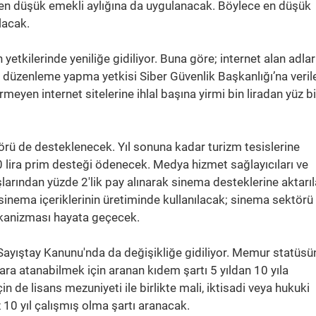
 en düşük emekli aylığına da uygulanacak. Böylece en düşük
lacak.
n yetkilerinde yeniliğe gidiliyor. Buna göre; internet alan adla
 ile düzenleme yapma yetkisi Siber Güvenlik Başkanlığı’na veril
eyen internet sitelerine ihlal başına yirmi bin liradan yüz b
rü de desteklenecek. Yıl sonuna kadar turizm tesislerine
0 lira prim desteği ödenecek. Medya hizmet sağlayıcıları ve
tışlarından yüzde 2'lik pay alınarak sinema desteklerine aktarı
i sinema içeriklerinin üretiminde kullanılacak; sinema sektörü 
mekanizması hayata geçecek.
Sayıştay Kanunu'nda da değişikliğe gidiliyor. Memur statüsü
ara atanabilmek için aranan kıdem şartı 5 yıldan 10 yıla
in de lisans mezuniyeti ile birlikte mali, iktisadi veya hukuki
 10 yıl çalışmış olma şartı aranacak.