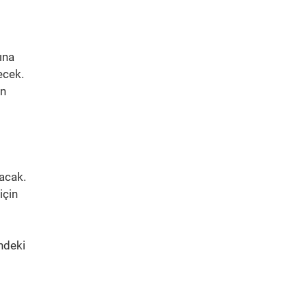
rına
ecek.
in
lacak.
için
ndeki