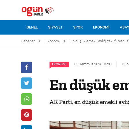
GENEL
SIYASET
SPOR
EKONOMI
ASAY
Haberler
Ekonomi
En düşük emekli aylığı teklifi Mecli
03 Temmuz 2026 15:31
Günc
EKONOMI
En düşük eme
AK Parti, en düşük emekli aylı