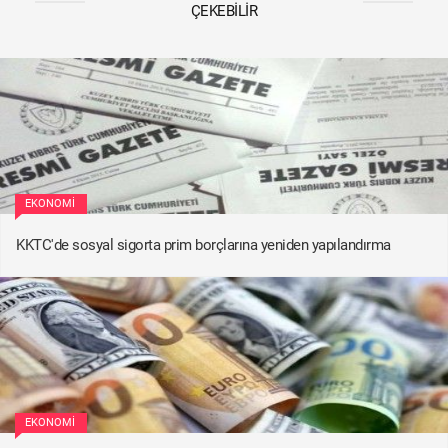
ÇEKEBILIR
EKONOMI
KKTC'de sosyal sigorta prim borçlarına yeniden yapılandırma
EKONOMI