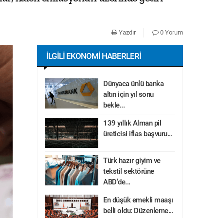
Yazdır
0 Yorum
İLGILI EKONOMI HABERLERI
Dünyaca ünlü banka
altın için yıl sonu
bekle...
139 yıllık Alman pil
üreticisi iflas başvuru...
Türk hazır giyim ve
tekstil sektörüne
ABD'de...
En düşük emekli maaşı
belli oldu: Düzenleme...