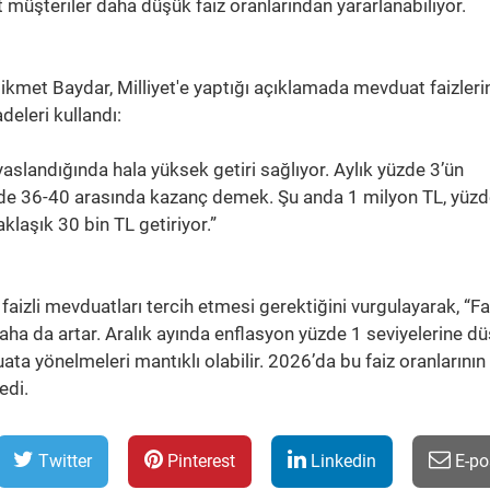
 müşteriler daha düşük faiz oranlarından yararlanabiliyor.
met Baydar, Milliyet'e yaptığı açıklamada mevduat faizleri
deleri kullandı:
yaslandığında hala yüksek getiri sağlıyor. Aylık yüzde 3’ün
 yüzde 36-40 arasında kazanç demek. Şu anda 1 milyon TL, yüz
klaşık 30 bin TL getiriyor.”
k faizli mevduatları tercih etmesi gerektiğini vurgulayarak, “Fa
i daha da artar. Aralık ayında enflasyon yüzde 1 seviyelerine d
ata yönelmeleri mantıklı olabilir. 2026’da bu faiz oranlarının
edi.
Twitter
Pinterest
Linkedin
E-po