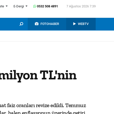
ete
E-Dergi
0532 508 4891
7 Ağustos 2026 7:39
FOTOHABER
WEBTV
 milyon TL'nin
t faiz oranları revize edildi. Temmuz
lar, halen enflasyonun üzerinde getiri