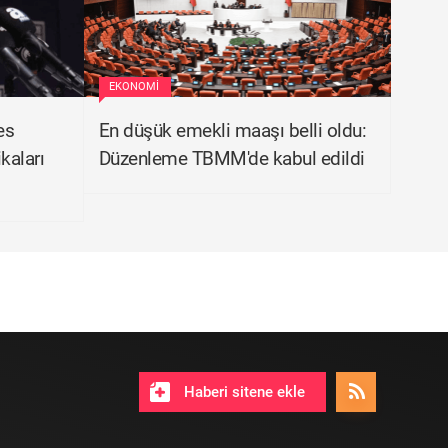
EKONOMI
es
En düşük emekli maaşı belli oldu:
kaları
Düzenleme TBMM'de kabul edildi
Haberi sitene ekle