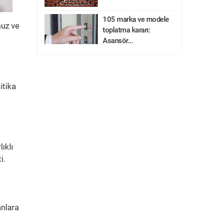
105 marka ve modele
muz ve
toplatma kararı:
Asansör...
itika
ıklı
i.
anlara