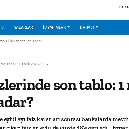
E-Gaz
IŞ
YAZARLAR
İÇ YAPIMLAR
DAHASI
on TL'nin getirisi ne kadar?
me Tarihi: 23 Eylül 2025 09:57
lerinde son tablo: 1
kadar?
ylül ayı faiz kararları sonrası bankalarda mevdua
r çıkan faizler, eylülde yüzde 48’e geriledi. Uzman