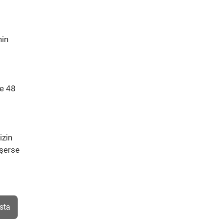
nin
de 48
izin
üşerse
sta