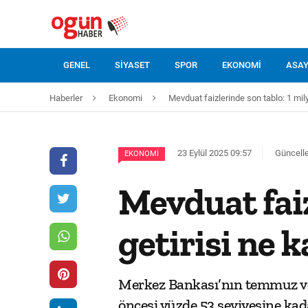
GENEL
SIYASET
SPOR
EKONOMI
ASAY
Haberler
Ekonomi
Mevduat faizlerinde son tablo: 1 mily
23 Eylül 2025 09:57
Güncelle
EKONOMI
Mevduat faiz
getirisi ne 
Merkez Bankası’nın temmuz ve e
öncesi yüzde 53 seviyesine kada