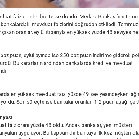
mevduat faizlerinde ibre terse döndü. Merkez Bankası’nın tem
eri, bankalardaki mevduat faizlerini doğrudan etkiledi. Temmuz
ıkan oranlar, eylül itibarıyla en yüksek yüzde 48 seviyesine
z puan, eylül ayında ise 250 baz puan indirime giderek pol
şürdü. Bu kararların ardından bankalarda kredi ve mevduat
ndi.
arda en yüksek mevduat faizi yüzde 49 seviyesindeyken, ağırl
yordu. Son süreçte ise bankalar oranları 1-2 puan aşağı çekt
anyası
t faiz oranı yüzde 48 oldu. Ancak bankalar, yeni müşteri
panyaları uyguluyor. Bu kapsamda bankaya ilk kez müşteri ol