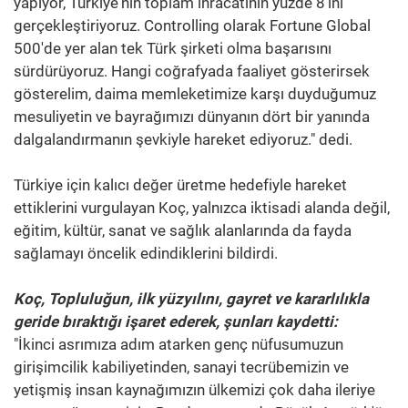
yapıyor, Türkiye'nin toplam ihracatının yüzde 8'ini
gerçekleştiriyoruz. Controlling olarak Fortune Global
500'de yer alan tek Türk şirketi olma başarısını
sürdürüyoruz. Hangi coğrafyada faaliyet gösterirsek
gösterelim, daima memleketimize karşı duyduğumuz
mesuliyetin ve bayrağımızı dünyanın dört bir yanında
dalgalandırmanın şevkiyle hareket ediyoruz." dedi.
Türkiye için kalıcı değer üretme hedefiyle hareket
ettiklerini vurgulayan Koç, yalnızca iktisadi alanda değil,
eğitim, kültür, sanat ve sağlık alanlarında da fayda
sağlamayı öncelik edindiklerini bildirdi.
Koç, Topluluğun, ilk yüzyılını, gayret ve kararlılıkla
geride bıraktığı işaret ederek, şunları kaydetti:
"İkinci asrımıza adım atarken genç nüfusumuzun
girişimcilik kabiliyetinden, sanayi tecrübemizin ve
yetişmiş insan kaynağımızın ülkemizi çok daha ileriye