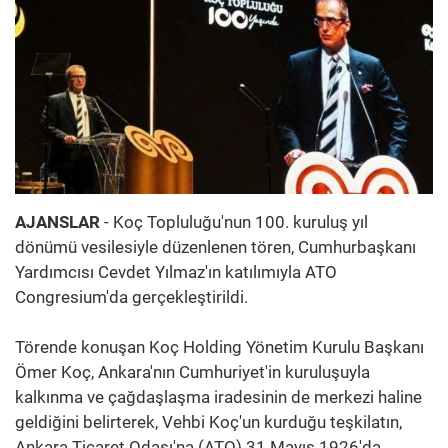
AJANSLAR
- Koç Topluluğu'nun 100. kuruluş yıl
dönümü vesilesiyle düzenlenen tören, Cumhurbaşkanı
Yardımcısı Cevdet Yılmaz'ın katılımıyla ATO
Congresium'da gerçekleştirildi.
Törende konuşan Koç Holding Yönetim Kurulu Başkanı
Ömer Koç, Ankara'nın Cumhuriyet'in kuruluşuyla
kalkınma ve çağdaşlaşma iradesinin de merkezi haline
geldiğini belirterek, Vehbi Koç'un kurduğu teşkilatın,
Ankara Ticaret Odası'na (ATO) 31 Mayıs 1926'da