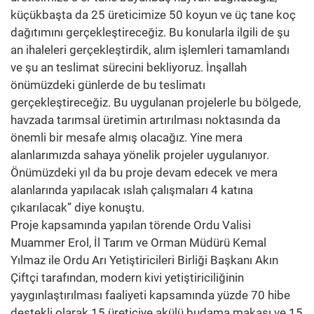
küçükbaşta da 25 üreticimize 50 koyun ve üç tane koç
dağıtımını gerçekleştireceğiz. Bu konularla ilgili de şu
an ihaleleri gerçekleştirdik, alım işlemleri tamamlandı
ve şu an teslimat sürecini bekliyoruz. İnşallah
önümüzdeki günlerde de bu teslimatı
gerçekleştireceğiz. Bu uygulanan projelerle bu bölgede,
havzada tarımsal üretimin artırılması noktasında da
önemli bir mesafe almış olacağız. Yine mera
alanlarımızda sahaya yönelik projeler uygulanıyor.
Önümüzdeki yıl da bu proje devam edecek ve mera
alanlarında yapılacak ıslah çalışmaları 4 katına
çıkarılacak” diye konuştu.
Proje kapsamında yapılan törende Ordu Valisi
Muammer Erol, İl Tarım ve Orman Müdürü Kemal
Yılmaz ile Ordu Arı Yetiştiricileri Birliği Başkanı Akın
Çiftçi tarafından, modern kivi yetiştiriciliğinin
yaygınlaştırılması faaliyeti kapsamında yüzde 70 hibe
destekli olarak 15 üreticiye akülü budama makası ve 15