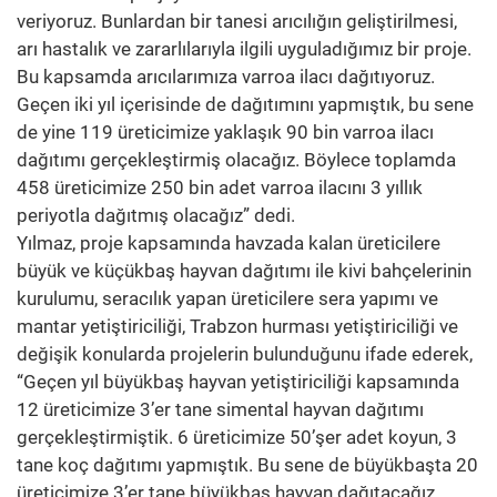
veriyoruz. Bunlardan bir tanesi arıcılığın geliştirilmesi,
arı hastalık ve zararlılarıyla ilgili uyguladığımız bir proje.
Bu kapsamda arıcılarımıza varroa ilacı dağıtıyoruz.
Geçen iki yıl içerisinde de dağıtımını yapmıştık, bu sene
de yine 119 üreticimize yaklaşık 90 bin varroa ilacı
dağıtımı gerçekleştirmiş olacağız. Böylece toplamda
458 üreticimize 250 bin adet varroa ilacını 3 yıllık
periyotla dağıtmış olacağız” dedi.
Yılmaz, proje kapsamında havzada kalan üreticilere
büyük ve küçükbaş hayvan dağıtımı ile kivi bahçelerinin
kurulumu, seracılık yapan üreticilere sera yapımı ve
mantar yetiştiriciliği, Trabzon hurması yetiştiriciliği ve
değişik konularda projelerin bulunduğunu ifade ederek,
“Geçen yıl büyükbaş hayvan yetiştiriciliği kapsamında
12 üreticimize 3’er tane simental hayvan dağıtımı
gerçekleştirmiştik. 6 üreticimize 50’şer adet koyun, 3
tane koç dağıtımı yapmıştık. Bu sene de büyükbaşta 20
üreticimize 3’er tane büyükbaş hayvan dağıtacağız,