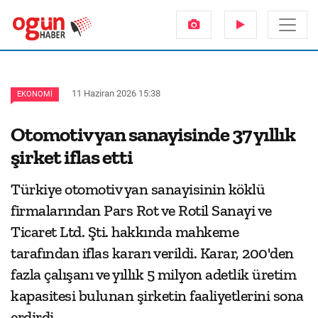
11 Haziran 2026 15:38
EKONOMI
Otomotiv yan sanayisinde 37 yıllık
şirket iflas etti
Türkiye otomotiv yan sanayisinin köklü
firmalarından Pars Rot ve Rotil Sanayi ve
Ticaret Ltd. Şti. hakkında mahkeme
tarafından iflas kararı verildi. Karar, 200'den
fazla çalışanı ve yıllık 5 milyon adetlik üretim
kapasitesi bulunan şirketin faaliyetlerini sona
erdirdi.