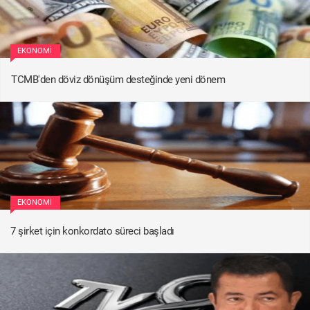
EKONOMI
TCMB'den döviz dönüşüm desteğinde yeni dönem
EKONOMI
7 şirket için konkordato süreci başladı