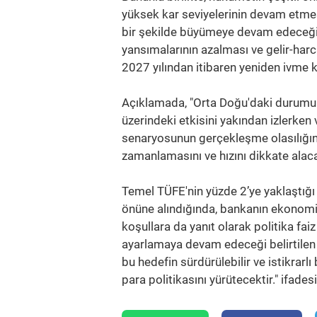
yüksek kar seviyelerinin devam etmesi
bir şekilde büyümeye devam edeceği b
yansımalarının azalması ve gelir-h
2027 yılından itibaren yeniden ivme k
Açıklamada, "Orta Doğu'daki durumun 
üzerindeki etkisini yakından izlerken
senaryosunun gerçekleşme olasılığını
zamanlamasını ve hızını dikkate alacak
Temel TÜFE'nin yüzde 2’ye yaklaştığı 
önüne alındığında, bankanın ekonomik 
koşullara da yanıt olarak politika fa
ayarlamaya devam edeceği belirtilen a
bu hedefin sürdürülebilir ve istikrarl
para politikasını yürütecektir." ifadesi