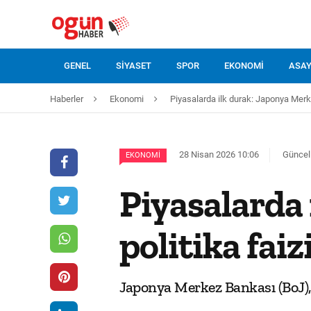
GENEL
SIYASET
SPOR
EKONOMI
ASAY
Haberler
Ekonomi
Piyasalarda ilk durak: Japonya Merke
28 Nisan 2026 10:06
Güncel
EKONOMI
Piyasalarda
politika fai
Japonya Merkez Bankası (BoJ), p