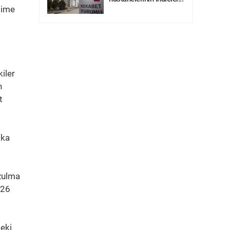
ajime
kiler
n
t
ika
ozulma
026
deki