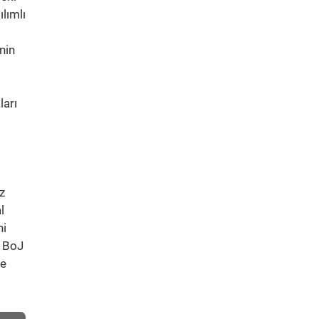
lımlı
nin
ları
z
l
ni
, BoJ
de