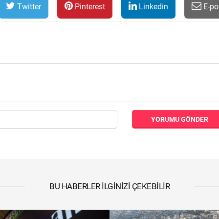
Twitter
Pinterest
Linkedin
E-po
YORUMU GÖNDER
BU HABERLER İLGINIZI ÇEKEBILIR