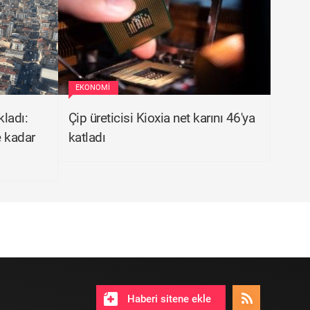
EKONOMI
kladı:
Çip üreticisi Kioxia net karını 46'ya
e kadar
katladı
Haberi sitene ekle