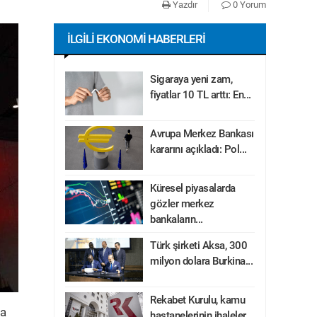
Yazdır
0 Yorum
İLGILI EKONOMI HABERLERI
Sigaraya yeni zam,
fiyatlar 10 TL arttı: En...
Avrupa Merkez Bankası
kararını açıkladı: Pol...
Küresel piyasalarda
gözler merkez
bankaların...
Türk şirketi Aksa, 300
milyon dolara Burkina...
Rekabet Kurulu, kamu
ka
hastanelerinin ihaleler...