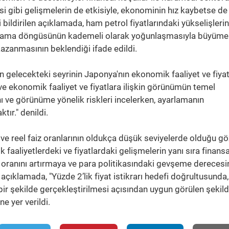
 gibi gelişmelerin de etkisiyle, ekonominin hız kaybetse de ı
ildirilen açıklamada, ham petrol fiyatlarındaki yükselişlerin
arcama döngüsünün kademeli olarak yoğunlaşmasıyla büyüme
azanmasının beklendiği ifade edildi.
gelecekteki seyrinin Japonya'nın ekonomik faaliyet ve fiyat
 ve ekonomik faaliyet ve fiyatlara ilişkin görünümün temel
 ve görünüme yönelik riskleri incelerken, ayarlamanın
tır." denildi.
ve reel faiz oranlarının oldukça düşük seviyelerde olduğu gö
faaliyetlerdeki ve fiyatlardaki gelişmelerin yanı sıra finansa
iz oranını artırmaya ve para politikasındaki gevşeme derecesi
çıklamada, "Yüzde 2’lik fiyat istikrarı hedefi doğrultusunda
ı bir şekilde gerçekleştirilmesi açısından uygun görülen şekil
ne yer verildi.