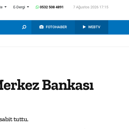
te
E-Dergi
0532 508 4891
7 Ağustos 2026 17:15
FOTOHABER
WEBTV
Merkez Bankası
sabit tuttu.