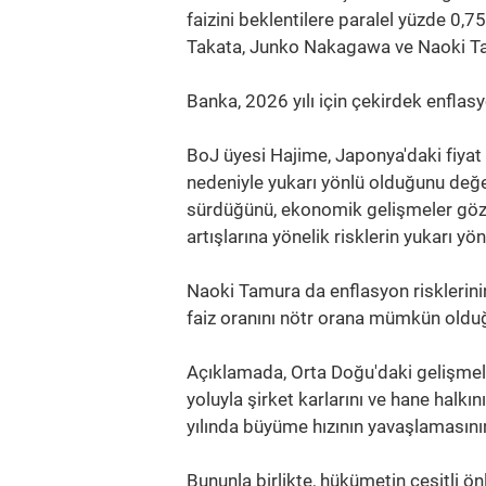
faizini beklentilere paralel yüzde 0,75
Takata, Junko Nakagawa ve Naoki Tam
Banka, 2026 yılı için çekirdek enflasy
BoJ üyesi Hajime, Japonya'daki fiyat ar
nedeniyle yukarı yönlü olduğunu değe
sürdüğünü, ekonomik gelişmeler göz ön
artışlarına yönelik risklerin yukarı yö
Naoki Tamura da enflasyon risklerinin
faiz oranını nötr orana mümkün olduğu
Açıklamada, Orta Doğu'daki gelişmele
yoluyla şirket karlarını ve hane halkı
yılında büyüme hızının yavaşlamasının 
Bununla birlikte, hükümetin çeşitli ön