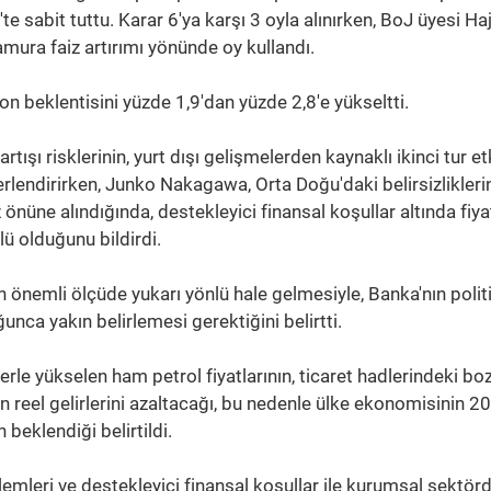
'te sabit tuttu. Karar 6'ya karşı 3 oyla alınırken, BoJ üyesi H
ura faiz artırımı yönünde oy kullandı.
on beklentisini yüzde 1,9'dan yüzde 2,8'e yükseltti.
tışı risklerinin, yurt dışı gelişmelerden kaynaklı ikinci tur et
rlendirirken, Junko Nakagawa, Orta Doğu'daki belirsizlikleri
üne alındığında, destekleyici finansal koşullar altında fiya
nlü olduğunu bildirdi.
 önemli ölçüde yukarı yönlü hale gelmesiyle, Banka'nın polit
nca yakın belirlemesi gerektiğini belirtti.
rle yükselen ham petrol fiyatlarının, ticaret hadlerindeki b
nın reel gelirlerini azaltacağı, bu nedenle ülke ekonomisinin 2
beklendiği belirtildi.
lemleri ve destekleyici finansal koşullar ile kurumsal sektör