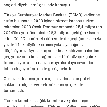
başladı diyebilirim." şeklinde konuştu.
Türkiye Cumhuriyet Merkez Bankası (TCMB) verilerine
atıfta bulunarak, 2023 içinde hizmet ihracatı turizm
rakamları 2023 Ocak-Temmuz arasında 25,4 milyarken
2024'ün aynı döneminde 28,3 milyara geldiğine işaret
eden Gür, "Önümüzdeki dönemde de geçtiğimiz seneki
yüzde 11'lik büyüme oranını yakalayacağımızı
düşünüyoruz. Ayrıca kaç senedir sıkıntılı zamanlardan
geçiyoruz ama buna rağmen sektörümüz çok çabuk
toparlanıyor ve olumsuz havayı olumluya çevirir bir
tablo oluşuyor." şeklinde görüş belirtti.
Gür, uzak destinasyonlar için hazırlanan bir paket
hakkında bilgiler vererek, sözlerini şu şekilde
tamamladı:
"Turizm komitesi, sağlık komitesi ve yolcu taşıma
komitesi ortak çalışıyor. Türk Hava Yolları taşımacılığını