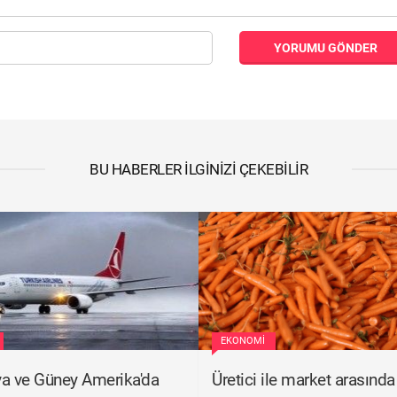
YORUMU GÖNDER
BU HABERLER İLGINIZI ÇEKEBILIR
EKONOMI
a ve Güney Amerika'da
Üretici ile market arasında