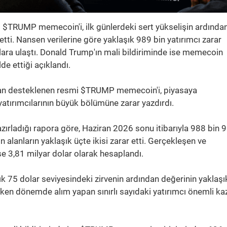
 $TRUMP memecoin'i, ilk günlerdeki sert yükselişin ardında
etti. Nansen verilerine göre yaklaşık 989 bin yatırımcı zarar
ara ulaştı. Donald Trump'ın mali bildiriminde ise memecoin
de ettiği açıklandı.
an desteklenen resmi $TRUMP memecoin'i, piyasaya
atırımcılarının büyük bölümüne zarar yazdırdı.
azırladığı rapora göre, Haziran 2026 sonu itibarıyla 988 bin 
n alanların yaklaşık üçte ikisi zarar etti. Gerçekleşen ve
e 3,81 milyar dolar olarak hesaplandı.
 75 dolar seviyesindeki zirvenin ardından değerinin yaklaşı
erken dönemde alım yapan sınırlı sayıdaki yatırımcı önemli k