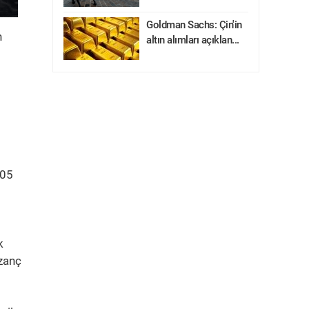
Goldman Sachs: Çin'in
n
altın alımları açıklan...
905
k
azanç