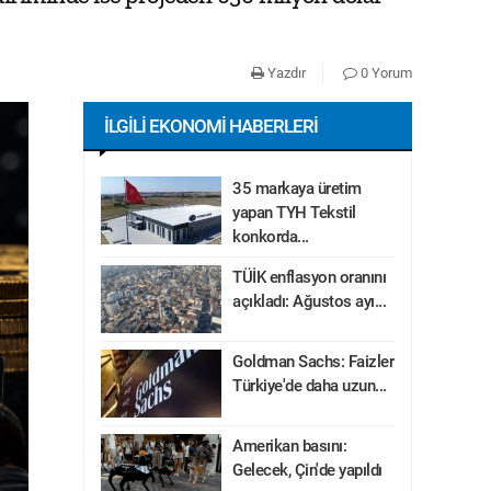
Yazdır
0 Yorum
İLGILI EKONOMI HABERLERI
35 markaya üretim
yapan TYH Tekstil
konkorda...
TÜİK enflasyon oranını
açıkladı: Ağustos ayı...
Goldman Sachs: Faizler
Türkiye'de daha uzun...
Amerikan basını:
Gelecek, Çin'de yapıldı