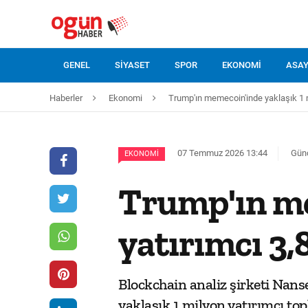
GENEL
SIYASET
SPOR
EKONOMI
ASAY
Haberler
Ekonomi
Trump'ın memecoin'inde yaklaşık 1 mi
07 Temmuz 2026 13:44
Günc
EKONOMI
Trump'ın me
yatırımcı 3,8
Blockchain analiz şirketi Nan
yaklaşık 1 milyon yatırımcı top