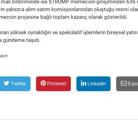
mali bildiriminde ise $TRUMP memecoin girişiminden 636 
elirin yalnızca alım-satım komisyonlarından oluştuğu resmi ola
ecoin projesine bağlı toplam kazanç olarak gösterildi.
an yüksek oynaklığın ve spekülatif işlemlerin bireysel yatır
aha gündeme taşıdı.
unch
Twitter
Pinterest
Linkedin
E-po