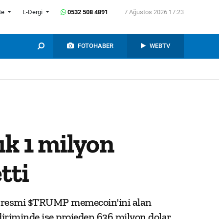
te
E-Dergi
0532 508 4891
7 Ağustos 2026 17:23
FOTOHABER
WEBTV
k 1 milyon
tti
iği resmi $TRUMP memecoin'ini alan
ldiriminde ise projeden 636 milyon dolar