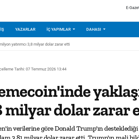
E-Gaze
IŞ
YAZARLAR
İÇ YAPIMLAR
DAHASI
lyon yatırımcı 3,8 milyar dolar zarar etti
elleme Tarihi: 07 Temmuz 2026 13:44
mecoin'inde yaklaşı
 milyar dolar zarar e
sen'in verilerine göre Donald Trump'ın destekled
lam 3,81 milyar dolar zarar etti. Trump'ın mali bi