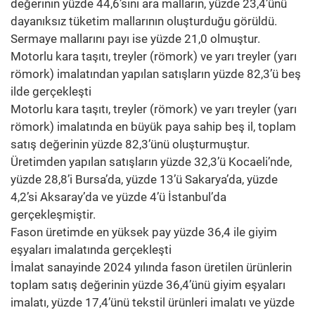
değerinin yüzde 44,6’sını ara malların, yüzde 23,4’ünü
dayanıksız tüketim mallarının oluşturduğu görüldü.
Sermaye mallarını payı ise yüzde 21,0 olmuştur.
Motorlu kara taşıtı, treyler (römork) ve yarı treyler (yarı
römork) imalatından yapılan satışların yüzde 82,3’ü beş
ilde gerçekleşti
Motorlu kara taşıtı, treyler (römork) ve yarı treyler (yarı
römork) imalatında en büyük paya sahip beş il, toplam
satış değerinin yüzde 82,3’ünü oluşturmuştur.
Üretimden yapılan satışların yüzde 32,3’ü Kocaeli’nde,
yüzde 28,8’i Bursa’da, yüzde 13’ü Sakarya’da, yüzde
4,2’si Aksaray’da ve yüzde 4’ü İstanbul’da
gerçekleşmiştir.
Fason üretimde en yüksek pay yüzde 36,4 ile giyim
eşyaları imalatında gerçekleşti
İmalat sanayinde 2024 yılında fason üretilen ürünlerin
toplam satış değerinin yüzde 36,4’ünü giyim eşyaları
imalatı, yüzde 17,4’ünü tekstil ürünleri imalatı ve yüzde