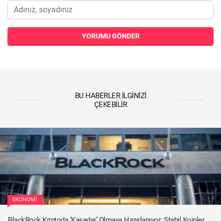
YORUMU GÖNDER
BU HABERLER İLGINIZI
ÇEKEBILIR
EKONOMI
BlackRock Kriptoda ‘Kasadar’ Olmaya Hazırlanıyor: Stabil Koinler