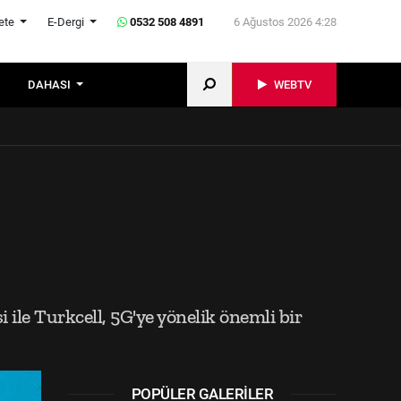
ete
E-Dergi
0532 508 4891
6 Ağustos 2026 4:28
DAHASI
WEBTV
 ile Turkcell, 5G'ye yönelik önemli bir
POPÜLER GALERILER