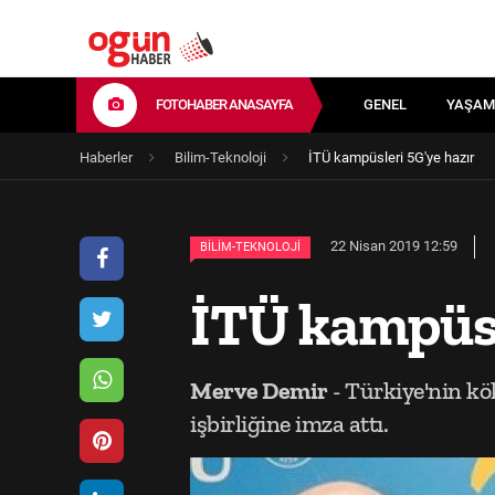
FOTOHABER ANASAYFA
GENEL
YAŞAM
Haberler
Bilim-Teknoloji
İTÜ kampüsleri 5G'ye hazır
22 Nisan 2019 12:59
BILIM-TEKNOLOJI
İTÜ kampüsl
Merve Demir
- Türkiye'nin kök
işbirliğine imza attı.