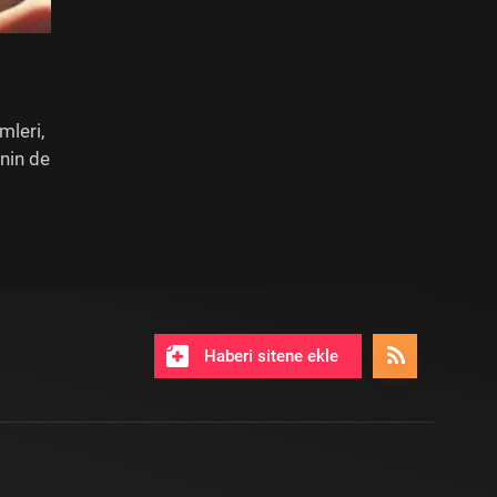
mleri,
inin de
Haberi sitene ekle