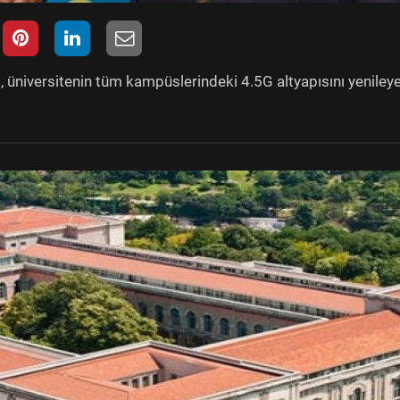
l, üniversitenin tüm kampüslerindeki 4.5G altyapısını yeniley