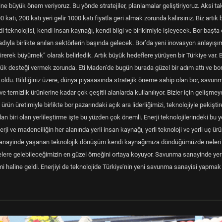
 büyük önem veriyoruz. Bu yönde stratejiler, planlamalar geliştiriyoruz. Aksi ta
katı, 200 katı yeri gelir 1000 katı fiyatla geri almak zorunda kalırsınız. Biz artık 
i teknolojisi, kendi insan kaynağı, kendi bilgi ve birikimiyle işleyecek. Bor başt
dıyla birlikte anılan sektörlerin başında gelecek. Bor’da yeni inovasyon anlayışım
iştirerek büyümek” olarak belirledik. Artık büyük hedeflere yürüyen bir Türkiye var. 
ük desteği vermek zorunda. Eti Maden’de bugün burada güzel bir adım attı ve bo
ş oldu. Bildiğiniz üzere, dünya piyasasında stratejik öneme sahip olan bor, savun
emizlik ürünlerine kadar çok çeşitli alanlarda kullanılıyor. Bizler için gelişmey
ün üretimiyle birlikte bor pazarındaki açık ara liderliğimizi, teknolojiyle pekiştir
n biri olan yerlileştirme işte bu yüzden çok önemli. Enerji teknolojilerindeki bu ye
i ve madenciliğin her alanında yerli insan kaynağı, yerli teknoloji ve yerli uç ür
 sanayinde yaşanan teknolojik dönüşüm kendi kaynağımıza döndüğümüzde neleri
nerelere gelebileceğimizin en güzel örneğini ortaya koyuyor. Savunma sanayinde yerl
emi haline geldi. Enerjiyi de teknolojide Türkiye’nin yeni savunma sanayisi yapmak