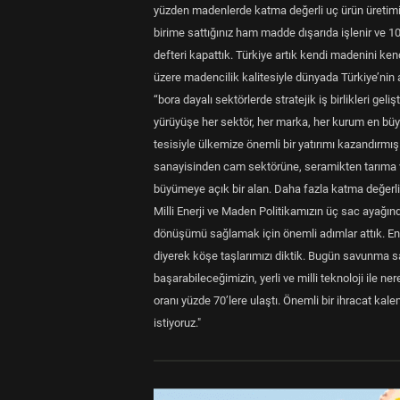
yüzden madenlerde katma değerli uç ürün üretimine
birime sattığınız ham madde dışarıda işlenir ve 100 
defteri kapattık. Türkiye artık kendi madenini kend
üzere madencilik kalitesiyle dünyada Türkiye’nin a
“bora dayalı sektörlerde stratejik iş birlikleri gel
yürüyüşe her sektör, her marka, her kurum en büy
tesisiyle ülkemize önemli bir yatırımı kazandırmı
sanayisinden cam sektörüne, seramikten tarıma ve t
büyümeye açık bir alan. Daha fazla katma değerli ür
Milli Enerji ve Maden Politikamızın üç sac ayağında
dönüşümü sağlamak için önemli adımlar attık. Enerj
diyerek köşe taşlarımızı diktik. Bugün savunma
başarabileceğimizin, yerli ve milli teknoloji ile 
oranı yüzde 70’lere ulaştı. Önemli bir ihracat kal
istiyoruz."