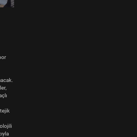
bor
nacak.
er,
açlı
tejik
lojili
ıyla