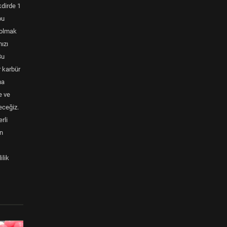
kdirde 1
bu
a olmak
ızı
Bu
r karbür
ma
e ve
eceğiz.
rli
ün
ilik