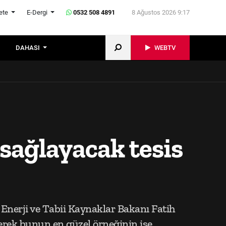
ete
E-Dergi
0532 508 4891
8 Ağustos 2026 9:17
DAHASI
WEBTV
sağlayacak tesis
n Enerji ve Tabii Kaynaklar Bakanı Fatih
erek bunun en güzel örneğinin ise