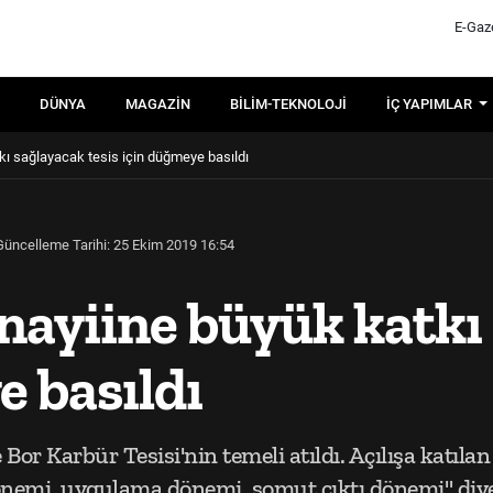
E-Gaz
DÜNYA
MAGAZIN
BILIM-TEKNOLOJI
İÇ YAPIMLAR
ı sağlayacak tesis için düğmeye basıldı
Güncelleme Tarihi: 25 Ekim 2019 16:54
ayiine büyük katkı 
 basıldı
 Bor Karbür Tesisi'nin temeli atıldı. Açılışa katıla
önemi, uygulama dönemi, somut çıktı dönemi" diy