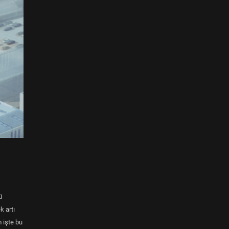
ü
k artı
 işte bu