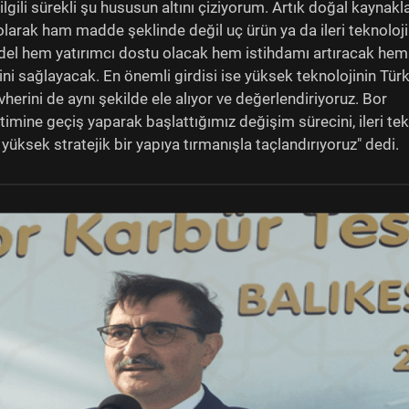
lgili sürekli şu hususun altını çiziyorum. Artık doğal kaynakl
 olarak ham madde şeklinde değil uç ürün ya da ileri teknoloji
odel hem yatırımcı dostu olacak hem istihdamı artıracak hem
 sağlayacak. En önemli girdisi ise yüksek teknolojinin Türk
herini de aynı şekilde ele alıyor ve değerlendiriyoruz. Bor
imine geçiş yaparak başlattığımız değişim sürecini, ileri tek
yüksek stratejik bir yapıya tırmanışla taçlandırıyoruz" dedi.