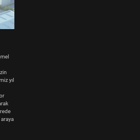
emel
zin
miz yıl
or
arak
ürede
 araya