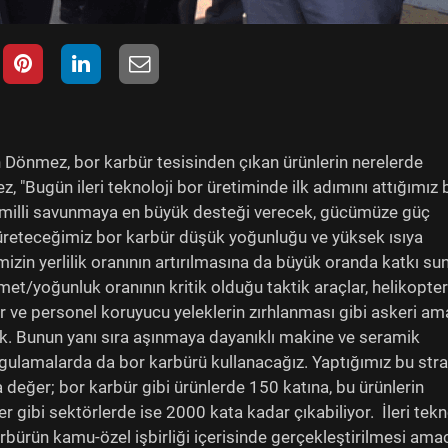
 Dönmez, bor karbür tesisinden çıkan ürünlerin nerelerde
, "Bugün ileri teknoloji bor üretiminde ilk adımını attığımız 
rji milli savunmaya en büyük desteği verecek, gücümüze güç
üreteceğimiz bor karbür düşük yoğunluğu ve yüksek ısıya
zin yerlilik oranının artırılmasına da büyük oranda katkı su
t/yoğunluk oranının kritik olduğu taktik araçlar, helikopterl
er ve personel koruyucu yeleklerin zırhlanması gibi askeri am
k. Bunun yanı sıra aşınmaya dayanıklı makine ve seramik
ygulamalarda da bor karbürü kullanacağız. Yaptığımız bu stra
eğer; bor karbür gibi ürünlerde 150 katına, bu ürünlerin
r gibi sektörlerde ise 2000 kata kadar çıkabiliyor. İleri tekno
arbürün kamu-özel işbirliği içerisinde gerçekleştirilmesi amac