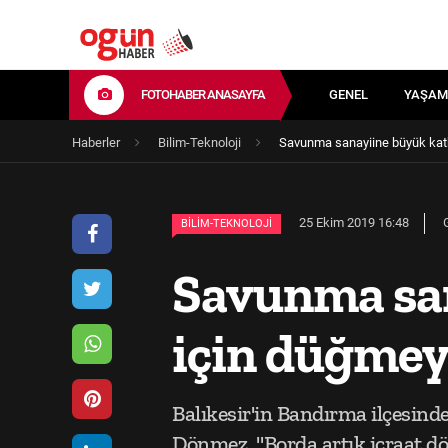
FOTOHABER ANASAYFA
GENEL
YAŞAM
Haberler
Bilim-Teknoloji
Savunma sanayiine büyük katk
25 Ekim 2019 16:48
BILIM-TEKNOLOJI
Savunma san
için düğmeye
Balıkesir'in Bandırma ilçesinde
Dönmez, "Borda artık icraat d