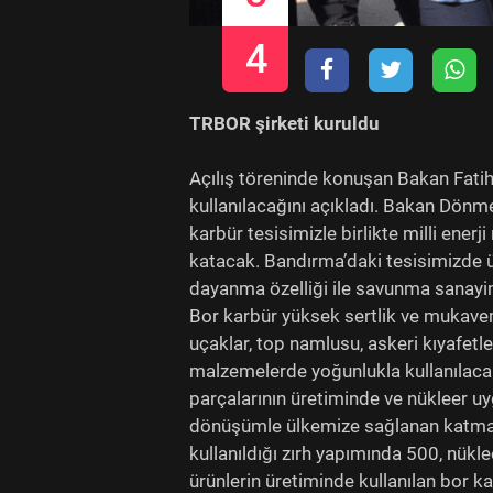
4
TRBOR şirketi kuruldu
Açılış töreninde konuşan Bakan Fatih
kullanılacağını açıkladı. Bakan Dönmez
karbür tesisimizle birlikte milli ene
katacak. Bandırma’daki tesisimizde 
dayanma özelliği ile savunma sanayimi
Bor karbür yüksek sertlik ve mukaveme
uçaklar, top namlusu, askeri kıyafetl
malzemelerde yoğunlukla kullanılaca
parçalarının üretiminde ve nükleer u
dönüşümle ülkemize sağlanan katma d
kullanıldığı zırh yapımında 500, nüklee
ürünlerin üretiminde kullanılan bor k