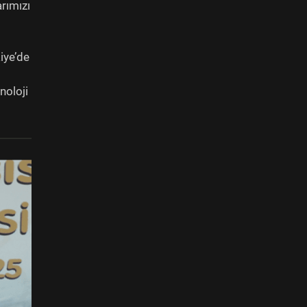
arımızı
iye’de
noloji