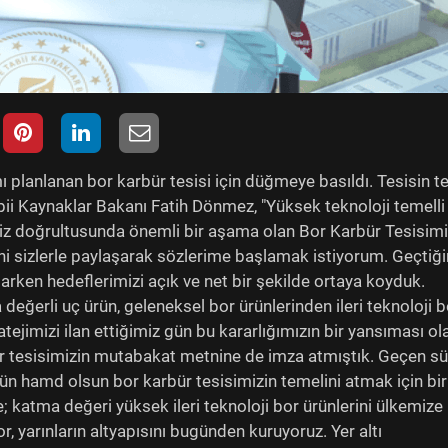
ı planlanan bor karbür tesisi için düğmeye basıldı. Tesisin t
ii Kaynaklar Bakanı Fatih Dönmez, "Yüksek teknoloji temelli
z doğrultusunda önemli bir aşama olan Bor Karbür Tesisimi
ni sizlerle paylaşarak sözlerime başlamak istiyorum. Geçtiği
larken hedeflerimizi açık ve net bir şekilde ortaya koyduk.
değerli uç ürün, geleneksel bor ürünlerinden ileri teknoloji b
ratejimizi ilan ettiğimiz gün bu kararlığımızın bir yansıması ol
r tesisimizin mutabakat metnine de imza atmıştık. Geçen s
ün hamd olsun bor karbür tesisimizin temelini atmak için bir
e; katma değeri yüksek ileri teknoloji bor ürünlerini ülkemize
, yarınların altyapısını bugünden kuruyoruz. Yer altı