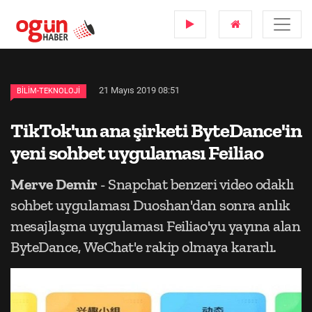
21 Mayıs 2019 08:51
BILIM-TEKNOLOJI
TikTok'un ana şirketi ByteDance'in
yeni sohbet uygulaması Feiliao
Merve Demir
- Snapchat benzeri video odaklı
sohbet uygulaması Duoshan'dan sonra anlık
mesajlaşma uygulaması Feiliao'yu yayına alan
ByteDance, WeChat'e rakip olmaya kararlı.