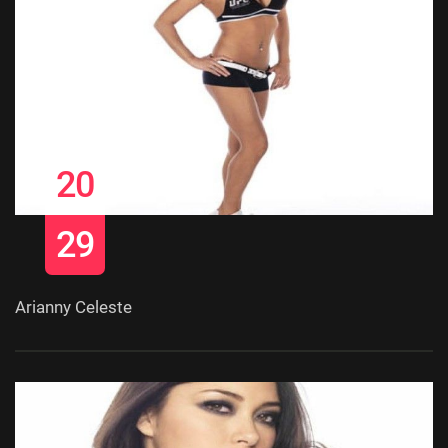
20
29
Arianny Celeste