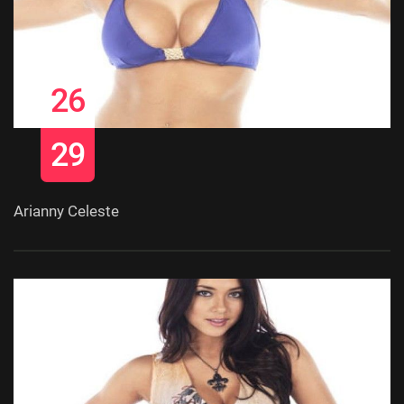
26
29
Arianny Celeste