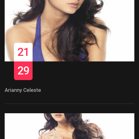
21
29
Arianny Celeste