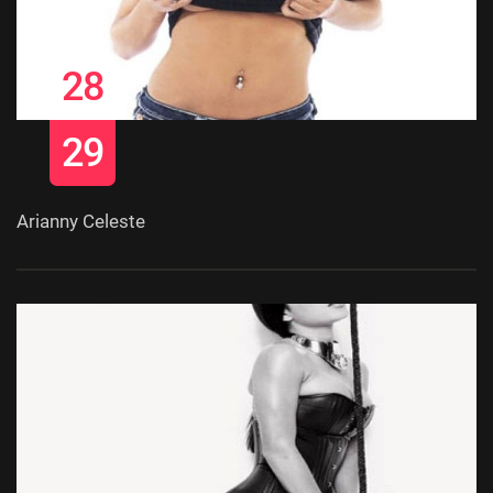
28
29
Arianny Celeste