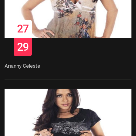
27
29
Arianny Celeste