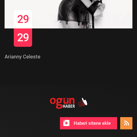
29
29
Arianny Celeste
Haberi sitene ekle