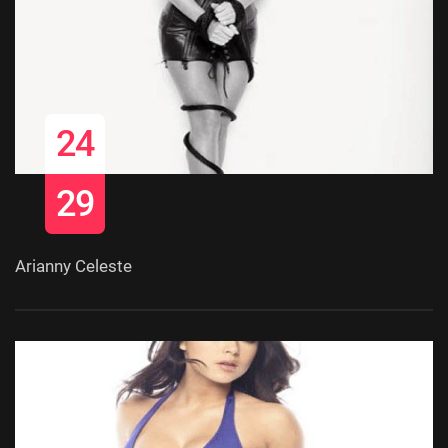
24
29
Arianny Celeste