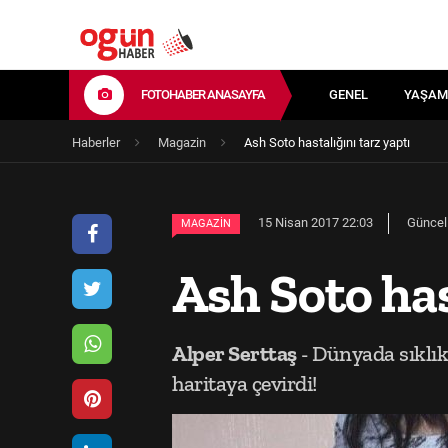
FOTOHABER ANASAYFA
GENEL
YAŞAM
Haberler
Magazin
Ash Soto hastalığını tarz yaptı
15 Nisan 2017 22:03
Güncel
MAGAZIN
Ash Soto has
Alper Serttaş
- Dünyada sıklık
haritaya çevirdi!