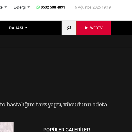
te
E-Dergi
0532 508 4891
6 Ağustos 2026 19:19
DAHASI
WEBTV
to hastalığını tarz yaptı, vücudunu adeta
POPÜLER GALERILER