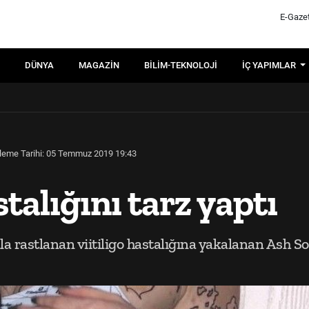
E-Gaze
DÜNYA
MAGAZIN
BILIM-TEKNOLOJI
İÇ YAPIMLAR
leme Tarihi: 05 Temmuz 2019 19:43
talığını tarz yaptı
la rastlanan viitiligo hastalığına yakalanan Ash So