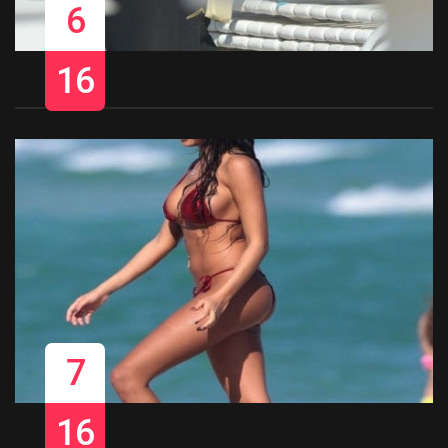
6
16
7
16