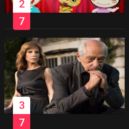
2
7
3
7