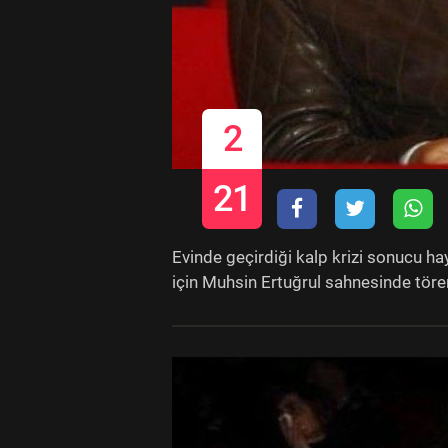
2
21
Evinde geçirdiği kalp krizi sonucu h
için Muhsin Ertuğrul sahnesinde töre