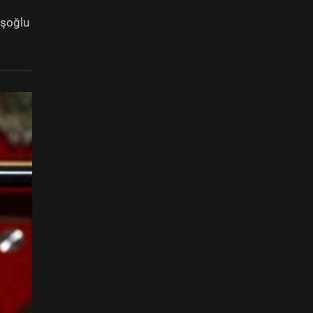
işoğlu