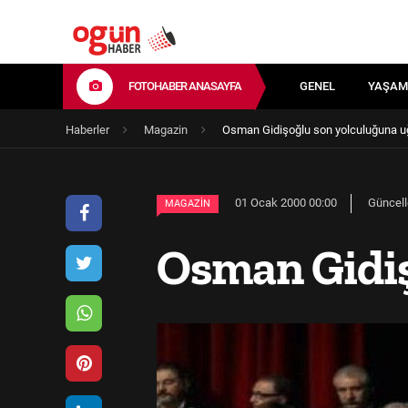
FOTOHABER ANASAYFA
GENEL
YAŞAM
Haberler
Magazin
Osman Gidişoğlu son yolculuğuna u
01 Ocak 2000 00:00
Güncell
MAGAZIN
Osman Gidiş