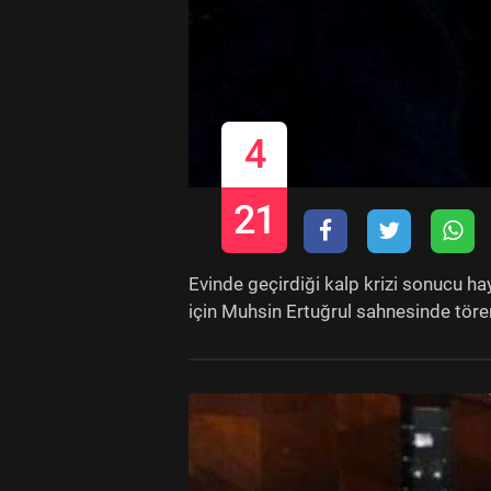
4
21
Evinde geçirdiği kalp krizi sonucu h
için Muhsin Ertuğrul sahnesinde töre