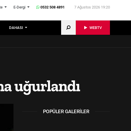
te
E-Dergi
0532 508 4891
7 Ağustos 2026 19:20
DAHASI
WEBTV
na uğurlandı
POPÜLER GALERILER