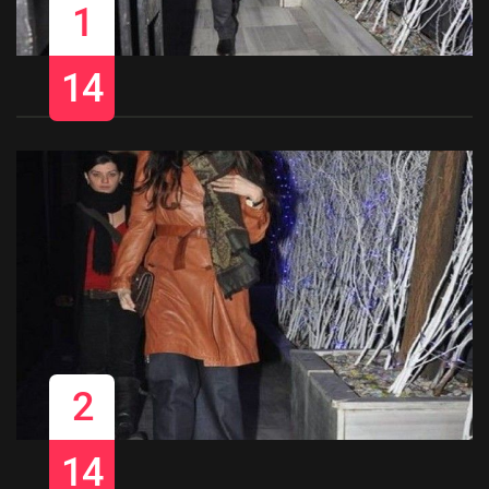
1
14
2
14