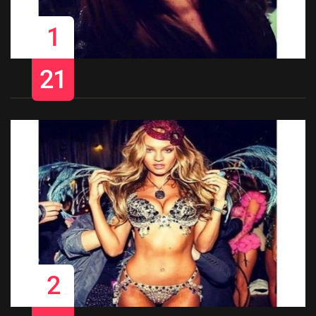
1
21
2