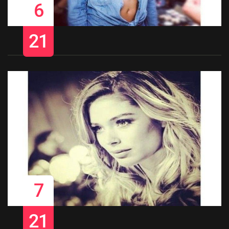
6
21
7
21