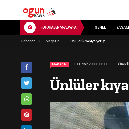
FOTOHABER ANASAYFA
GENEL
YAŞAM
Haberler
Magazin
Ünlüler kıyasıya yarıştı
01 Ocak 2000 00:00
Güncell
MAGAZIN
Ünlüler kıya