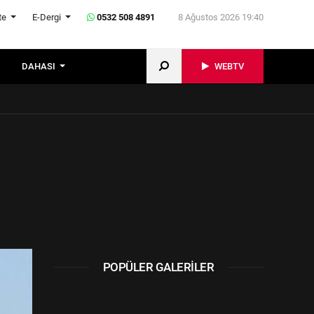
te
E-Dergi
0532 508 4891
8 Ağustos 2026 19:40
DAHASI
WEBTV
POPÜLER GALERILER