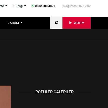
ete
E-Dergi
0532 508 4891
8 Ağustos 2026 2:02
DAHASI
WEBTV
POPÜLER GALERILER