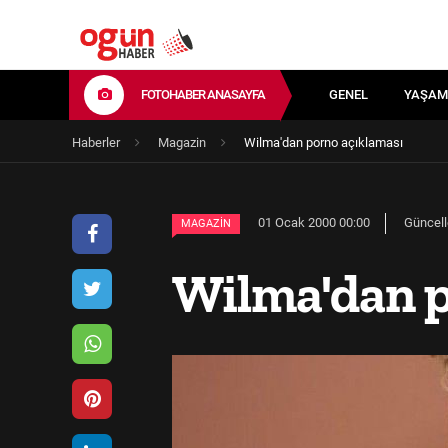
FOTOHABER ANASAYFA
GENEL
YAŞAM
Haberler
Magazin
Wilma'dan porno açıklaması
01 Ocak 2000 00:00
Güncell
MAGAZIN
Wilma'dan p