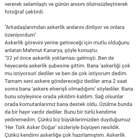
vererek selamlaştı ve günün anısını ölümsüzleştirerek
fotoğraf çektirdi.
"Arkadaşlarımdan askerlik anılarını dinliyor ve onlara
özeniyordum"
Askerlik görevini yerine getireceği için mutlu olduğunu
anlatan Mahmut Kanarya, şöyle konuştu:
"32 yıl önce askerlik yoklaması gelmişti. Ben de
heyecanla askerlik şubesine gittim. Bana ‘askerliği çok
mu istiyorsun’ dediler ve ben de çok istiyorum dedim.
Tamam seni askere göndereceğiz dediler ama 2 saat
sonra bana ‘askere elverişli olmadığımı’ söylediler. Bana
bunu söyleyince orada yıkıldım kaldım. Sağ olsunlar
orada komutanlarımız bana destek oldu. Üzülme bunda
da bir hayır vardır dediler. Bunu bir türlü kendime
yediremedim. Çünkü biz büyüklerimizden duyduğumuz
’Her Türk Asker Doğar’ sözleriyle büyüyen nesildik.
Çünkü kendimi askerliğe çok hazırlamıştım. Askerlik