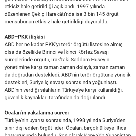
etkisiz hale getirildiği açıklandı. 1997 yılında
düzenlenen Çekiç Harekâtı’nda ise 3 bin 145 örgüt
mensubunun etkisiz hale getirildiği duyuruldu.
ABD–PKK ilişkisi
ABD her ne kadar PKK’yı terör örgütü listesine almış
olsa da özellikle Birinci ve İkinci Körfez Savaşı
süreçlerinde örgütü, Irak’taki Saddam Hüseyin
yönetimine karşı zaman zaman dolaylı, zaman zaman
da doğrudan destekledi. ABD’nin terör örgütüne yönelik
destekleri, Suriye iç savaşı sonrasında yoğunlaştı.
ABD’nin verdiği silahların Türkiye’ye karşı kullanıldığı,
güvenlik kaynakları tarafından da doğrulandı.
Öcalan’ın yakalanma süreci
Türkiye’nin uyarısı sonrasında, 1998 yılında Suriye’den
sınır dışı edilen örgüt lideri Öcalan, birçok ülkeye iltica
başvurusunda bulundu. Son olarak Kenya'da Yunanistan