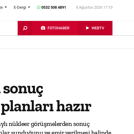
te
E-Dergi
0532 508 4891
8 Ağustos 2026 17:10
FOTOHABER
WEBTV
 sonuç
planları hazır
ylı nükleer görüşmelerden sonuç
nlar sunduğunu ve emir verilmesi halinde