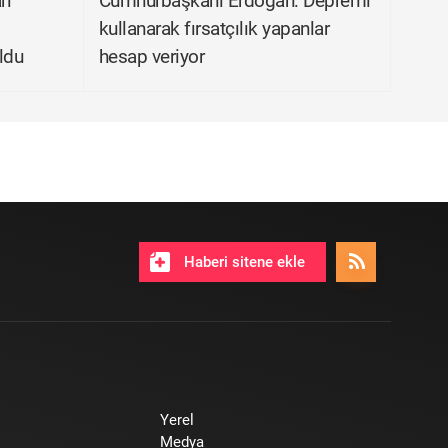
rı
Cumhurbaşkanı Erdoğan: Depremi
kullanarak fırsatçılık yapanlar
ldu
hesap veriyor
Haberi sitene ekle
Yerel
Medya