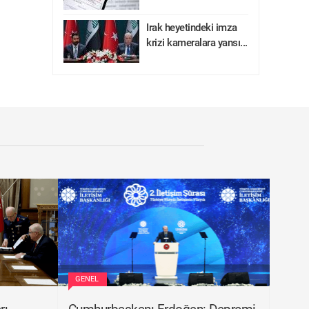
Irak heyetindeki imza
krizi kameralara yansı...
GENEL