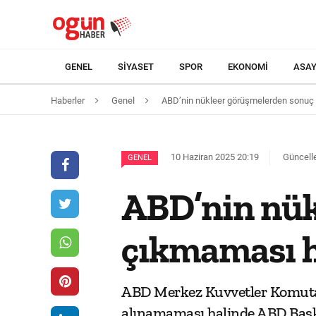
GENEL
SIYASET
SPOR
EKONOMI
ASAY
Haberler
Genel
ABD’nin nükleer görüşmelerden sonuç çı
10 Haziran 2025 20:19
Güncelle
GENEL
ABD’nin nük
çıkmaması ha
ABD Merkez Kuvvetler Komutan
alınamaması halinde ABD Başka