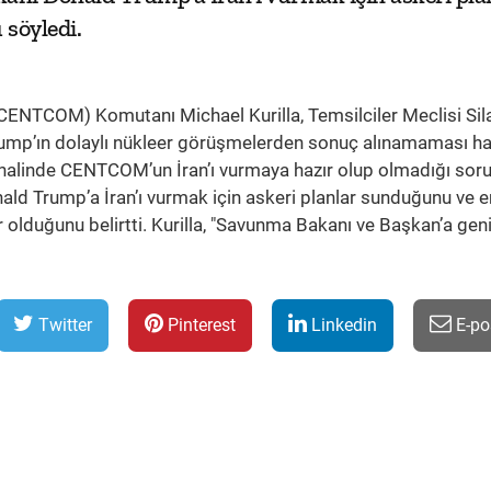
söyledi.
ENTCOM) Komutanı Michael Kurilla, Temsilciler Meclisi Sila
Trump’ın dolaylı nükleer görüşmelerden sonuç alınamaması ha
i halinde CENTCOM’un İran’ı vurmaya hazır olup olmadığı sor
ald Trump’a İran’ı vurmak için askeri planlar sunduğunu ve 
olduğunu belirtti. Kurilla, "Savunma Bakanı ve Başkan’a geni
Twitter
Pinterest
Linkedin
E-po