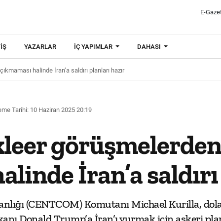
E-Gaze
IŞ
YAZARLAR
İÇ YAPIMLAR
DAHASI
kmaması halinde İran’a saldırı planları hazır
me Tarihi: 10 Haziran 2025 20:19
leer görüşmelerden
linde İran’a saldırı 
lığı (CENTCOM) Komutanı Michael Kurilla, dola
nı Donald Trump’a İran’ı vurmak için askeri pla