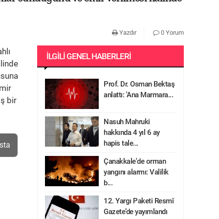
Yazdır
0 Yorum
hlı
İLGILI GENEL HABERLERI
linde
usuna
Prof. Dr. Osman Bektaş
emir
anlattı: 'Ana Marmara...
ş bir
Nasuh Mahruki
hakkında 4 yıl 6 ay
hapis tale...
sta
Çanakkale'de orman
yangını alarmı: Valilik
b...
12. Yargı Paketi Resmî
Gazete’de yayımlandı