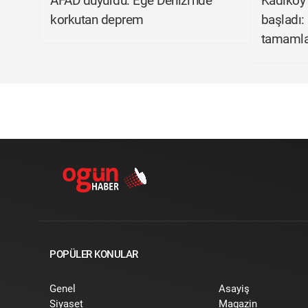
AFAD duyurdu: Ege Denizi'nde
Kadıköy 
korkutan deprem
başladı: 
tamamla
POPÜLER KONULAR
Genel
Asayiş
Siyaset
Magazin