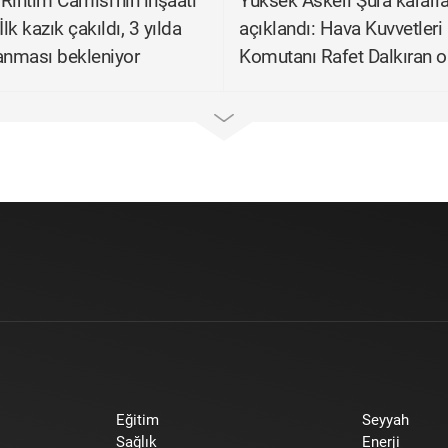
Rıhtım Camisi'nin inşaatı
Yüksek Askeri Şura kararla
İlk kazık çakıldı, 3 yılda
açıklandı: Hava Kuvvetleri
nması bekleniyor
Komutanı Rafet Dalkıran o
Eğitim
Seyyah
Sağlık
Enerji