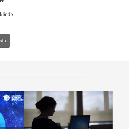
de
klinde
sta