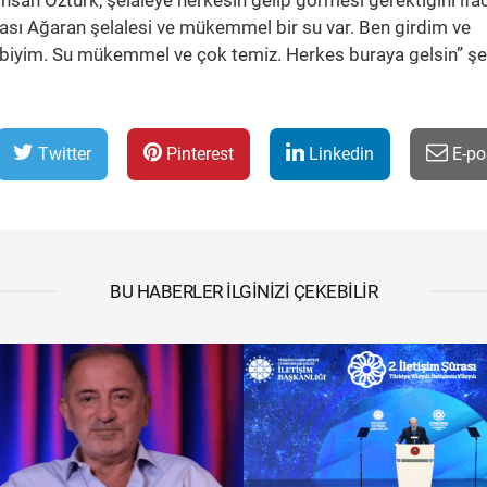
hsan Öztürk, şelaleye herkesin gelip görmesi gerektiğini ifa
ası Ağaran şelalesi ve mükemmel bir su var. Ben girdim ve
ibiyim. Su mükemmel ve çok temiz. Herkes buraya gelsin” şe
Twitter
Pinterest
Linkedin
E-po
BU HABERLER İLGINIZI ÇEKEBILIR