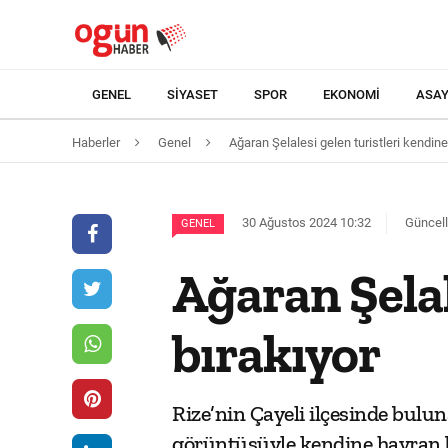
GENEL
SIYASET
SPOR
EKONOMI
ASAY
Haberler
Genel
Ağaran Şelalesi gelen turistleri kendine
30 Ağustos 2024 10:32
Güncell
GENEL
Ağaran Şelal
bırakıyor
Rize’nin Çayeli ilçesinde bulun
görüntüsüyle kendine hayran b