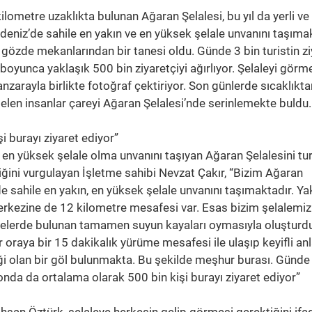
ilometre uzaklıkta bulunan Ağaran Şelalesi, bu yıl da yerli ve
radeniz’de sahile en yakın ve en yüksek şelale unvanını taşıma
in gözde mekanlarından bir tanesi oldu. Günde 3 bin turistin z
 boyunca yaklaşık 500 bin ziyaretçiyi ağırlıyor. Şelaleyi görm
manzarayla birlikte fotoğraf çektiriyor. Son günlerde sıcaklıkta
 gelen insanlar çareyi Ağaran Şelalesi’nde serinlemekte buldu.
 burayı ziyaret ediyor”
 en yüksek şelale olma unvanını taşıyan Ağaran Şelalesini tu
iğini vurgulayan İşletme sahibi Nevzat Çakır, “Bizim Ağaran
e sahile en yakın, en yüksek şelale unvanını taşımaktadır. Ya
merkezine de 12 kilometre mesafesi var. Esas bizim şelalemiz
relerde bulunan tamamen suyun kayaları oymasıyla oluşturd
ar oraya bir 15 dakikalık yürüme mesafesi ile ulaşıp keyifli anl
liği olan bir göl bulunmakta. Bu şekilde meşhur burası. Günde
zonda da ortalama olarak 500 bin kişi burayı ziyaret ediyor”