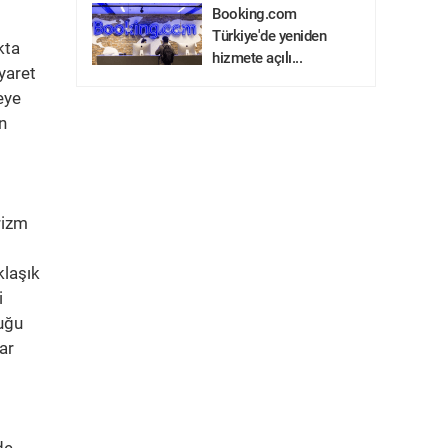
Booking.com
Türkiye'de yeniden
kta
hizmete açılı...
iyaret
eye
n
rizm
klaşık
i
uğu
ar