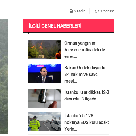
Yazdır
0 Yorum
İLGILI GENEL HABERLERI
Orman yangınları:
Alevlerle mücadelede
en et...
Bakan Gürlek duyurdu:
84 hâkim ve savcı
mesl...
İstanbullular dikkat, İSKİ
duyurdu: 3 ilçede...
İstanbul'da 128
noktaya EDS kurulacak:
Yerle...