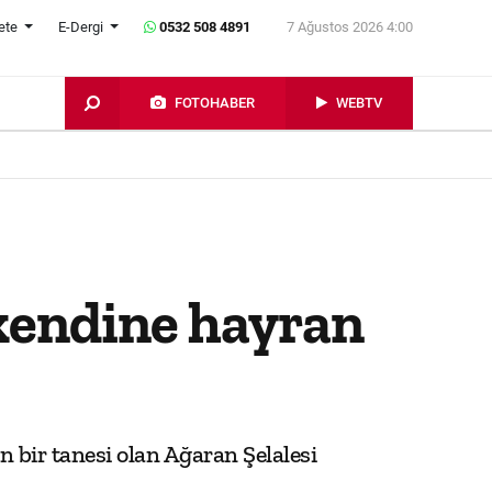
ete
E-Dergi
0532 508 4891
7 Ağustos 2026 4:00
FOTOHABER
WEBTV
 kendine hayran
n bir tanesi olan Ağaran Şelalesi