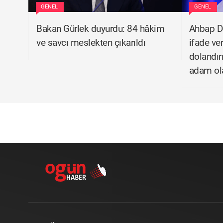
GENEL
GENEL
Bakan Gürlek duyurdu: 84 hâkim
Ahbap D
ve savcı meslekten çıkarıldı
ifade ve
dolandır
adam ola