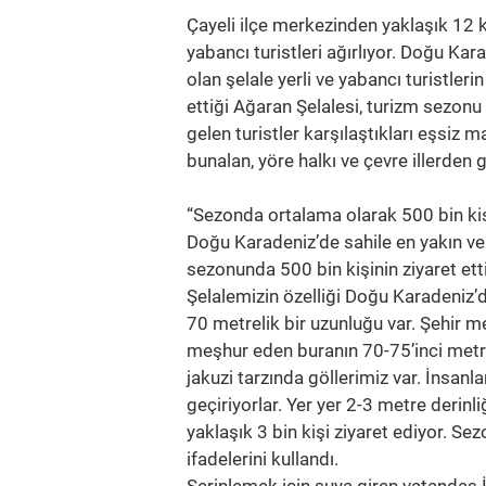
Çayeli ilçe merkezinden yaklaşık 12 k
yabancı turistleri ağırlıyor. Doğu Ka
olan şelale yerli ve yabancı turistler
ettiği Ağaran Şelalesi, turizm sezonu
gelen turistler karşılaştıkları eşsiz 
bunalan, yöre halkı ve çevre illerden
“Sezonda ortalama olarak 500 bin kişi
Doğu Karadeniz’de sahile en yakın ve
sezonunda 500 bin kişinin ziyaret ett
Şelalemizin özelliği Doğu Karadeniz’d
70 metrelik bir uzunluğu var. Şehir 
meşhur eden buranın 70-75’inci met
jakuzi tarzında göllerimiz var. İnsanl
geçiriyorlar. Yer yer 2-3 metre derin
yaklaşık 3 bin kişi ziyaret ediyor. Se
ifadelerini kullandı.