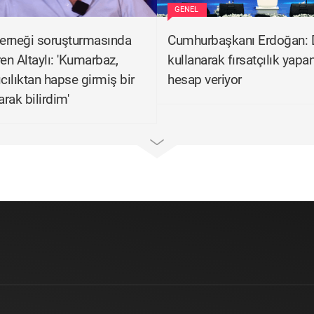
GENEL
erneği soruşturmasında
Cumhurbaşkanı Erdoğan: 
ren Altaylı: 'Kumarbaz,
kullanarak fırsatçılık yapan
ıcılıktan hapse girmiş bir
hesap veriyor
rak bilirdim'