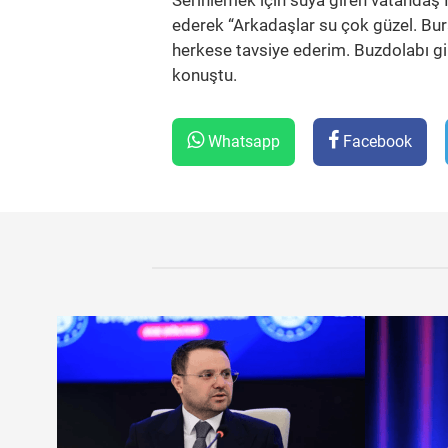
Serinlemek için suya giren vatandaş İ
ederek “Arkadaşlar su çok güzel. Bur
herkese tavsiye ederim. Buzdolabı g
konuştu.
Whatsapp
Facebook