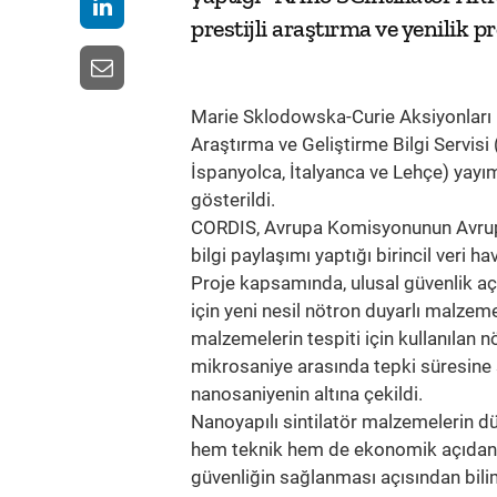
prestijli araştırma ve yenilik
Marie Sklodowska-Curie Aksiyonları
Araştırma ve Geliştirme Bilgi Servisi 
İspanyolca, İtalyanca ve Lehçe) yayı
gösterildi.
CORDIS, Avrupa Komisyonunun Avrupa B
bilgi paylaşımı yaptığı birincil veri ha
Proje kapsamında, ulusal güvenlik açı
için yeni nesil nötron duyarlı malzemel
malzemelerin tespiti için kullanılan n
mikrosaniye arasında tepki süresine 
nanosaniyenin altına çekildi.
Nanoyapılı sintilatör malzemelerin düş
hem teknik hem de ekonomik açıdan ön
güvenliğin sağlanması açısından bilim