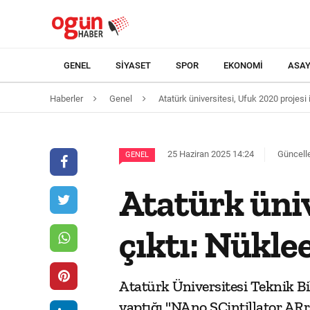
GENEL
SIYASET
SPOR
EKONOMI
ASAY
Haberler
Genel
Atatürk üniversitesi, Ufuk 2020 projesi i
25 Haziran 2025 14:24
Güncelle
GENEL
Atatürk üniv
çıktı: Nükle
Atatürk Üniversitesi Teknik B
yaptığı "NAno SCintillator ARr