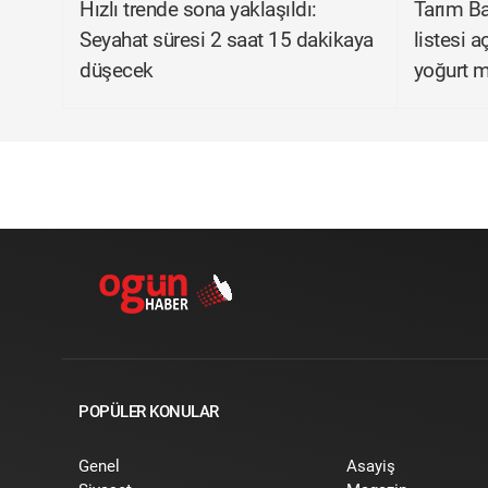
Hızlı trende sona yaklaşıldı:
Tarım Bak
Seyahat süresi 2 saat 15 dakikaya
listesi a
düşecek
yoğurt m
POPÜLER KONULAR
Genel
Asayiş