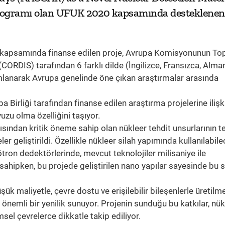
 programı olan UFUK 2020 kapsamında desteklenen p
 kapsamında finanse edilen proje, Avrupa Komisyonunun Top
(CORDIS) tarafından 6 farklı dilde (İngilizce, Fransızca, Alma
mlanarak Avrupa genelinde öne çıkan araştırmalar arasında
irliği tarafından finanse edilen araştırma projelerine ilişk
vuzu olma özelliğini taşıyor.
sından kritik öneme sahip olan nükleer tehdit unsurlarının te
er geliştirildi. Özellikle nükleer silah yapımında kullanılabil
ötron dedektörlerinde, mevcut teknolojiler milisaniye ile
sahipken, bu projede geliştirilen nano yapılar sayesinde bu 
ük maliyetle, çevre dostu ve erişilebilir bileşenlerle üretilme
emli bir yenilik sunuyor. Projenin sunduğu bu katkılar, nük
sel çevrelerce dikkatle takip ediliyor.