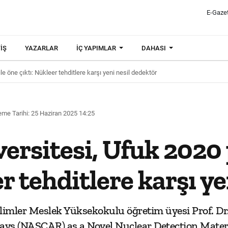
E-Gaze
IŞ
YAZARLAR
İÇ YAPIMLAR
DAHASI
le öne çıktı: Nükleer tehditlere karşı yeni nesil dedektör
me Tarihi: 25 Haziran 2025 14:25
ersitesi, Ufuk 2020 p
er tehditlere karşı y
ilimler Meslek Yüksekokulu öğretim üyesi Prof. 
ays (NASCAR) as a Novel Nuclear Detection Material