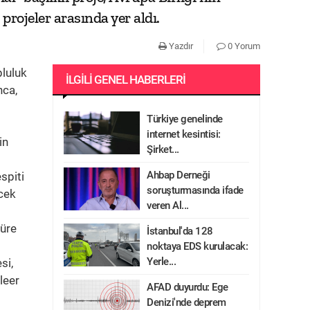
rojeler arasında yer aldı.
Yazdır
0 Yorum
luluk
İLGILI GENEL HABERLERI
nca,
Türkiye genelinde
internet kesintisi:
in
Şirket...
Ahbap Derneği
spiti
soruşturmasında ifade
ecek
veren Al...
süre
İstanbul'da 128
noktaya EDS kurulacak:
Yerle...
si,
leer
AFAD duyurdu: Ege
Denizi'nde deprem