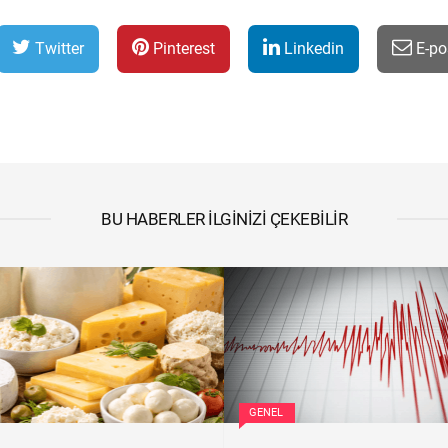
Twitter
Pinterest
Linkedin
E-po
BU HABERLER İLGINIZI ÇEKEBILIR
GENEL