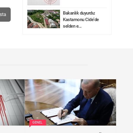
Bakanlık duyurdu:
sta
Kastamonu Cide'de
selden e...
GENEL