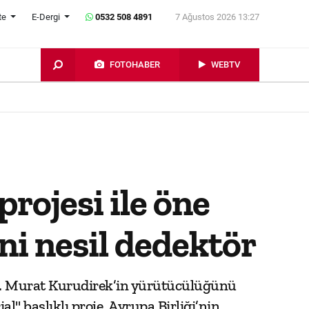
te
E-Dergi
0532 508 4891
7 Ağustos 2026 13:27
FOTOHABER
WEBTV
rojesi ile öne
eni nesil dedektör
Dr. Murat Kurudirek’in yürütücülüğünü
" başlıklı proje, Avrupa Birliği’nin