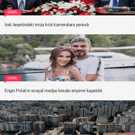
GENEL
Irak heyetindeki imza krizi kameralara yansıdı
GENEL
Engin Polat'ın sosyal medya hesabı erişime kapatıldı