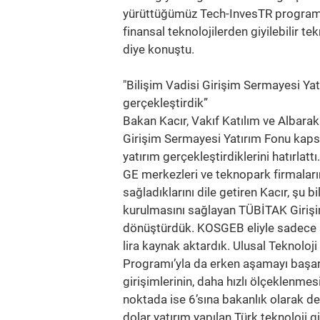
yürüttüğümüz Tech-InvesTR programı
finansal teknolojilerden giyilebilir te
diye konuştu.
"Bilişim Vadisi Girişim Sermayesi Ya
gerçekleştirdik”
Bakan Kacır, Vakıf Katılım ve Albaraka
Girişim Sermayesi Yatırım Fonu kaps
yatırım gerçekleştirdiklerini hatırla
GE merkezleri ve teknopark firmalarını
sağladıklarını dile getiren Kacır, şu b
kurulmasını sağlayan TÜBİTAK Girişi
dönüştürdük. KOSGEB eliyle sadece son
lira kaynak aktardık. Ulusal Teknoloji
Programı’yla da erken aşamayı başarı
girişimlerinin, daha hızlı ölçeklenme
noktada ise 6’sına bakanlık olarak d
dolar yatırım yapılan Türk teknoloji gi