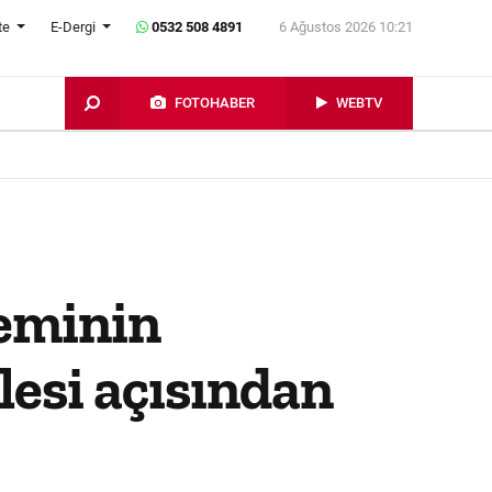
te
E-Dergi
0532 508 4891
6 Ağustos 2026 10:21
FOTOHABER
WEBTV
teminin
lesi açısından