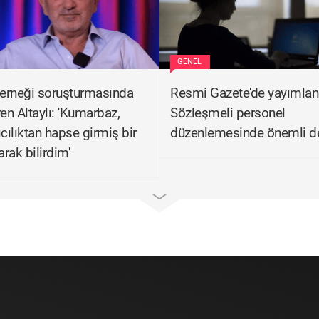
GENEL
erneği soruşturmasında
Resmi Gazete'de yayımlan
ren Altaylı: 'Kumarbaz,
Sözleşmeli personel
ıcılıktan hapse girmiş bir
düzenlemesinde önemli de
rak bilirdim'