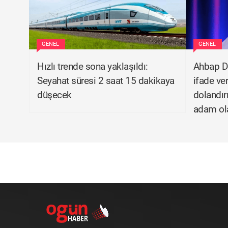
GENEL
GENEL
Hızlı trende sona yaklaşıldı:
Ahbap D
Seyahat süresi 2 saat 15 dakikaya
ifade ve
düşecek
dolandır
adam ola