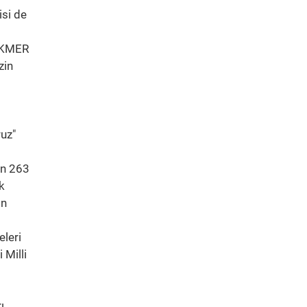
isi de
TEKMER
zin
ruz"
in 263
k
in
eleri
 Milli
ı