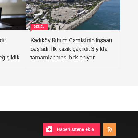
GENEL
dı:
Kadıköy Rıhtım Camisi'nin inşaatı
başladı: İlk kazık çakıldı, 3 yılda
ğişiklik
tamamlanması bekleniyor
Haberi sitene ekle