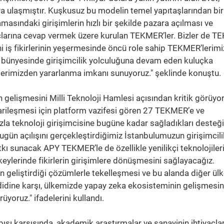
ya ulaşmıştır. Kuşkusuz bu modelin temel yapıtaşlarından bir
asındaki girişimlerin hızlı bir şekilde pazara açılması ve
çlarına cevap vermek üzere kurulan TEKMER’ler. Bizler de 
iş fikirlerinin yeşermesinde öncü role sahip TEKMER’lerimi
z bünyesinde girişimcilik yolculuğuna devam eden kuluçka
lerimizden yararlanma imkanı sunuyoruz." şeklinde konuştu.
gelişmesini Milli Teknoloji Hamlesi açısından kritik görüyo
icarileşmesi için platform vazifesi gören 27 TEKMER’e ve
la teknoloji girişimcisine bugüne kadar sağladıkları desteğ
 "Bugün açılışını gerçekleştirdiğimiz İstanbulumuzun girişimcili
kı sunacak APY TEKMER’le de özellikle yenilikçi teknolojiler
eylerinde fikirlerin girişimlere dönüşmesini sağlayacağız.
n geliştirdiği çözümlerle tekelleşmesi ve bu alanda diğer ülk
didine karşı, ülkemizde yapay zeka ekosisteminin gelişmesini
üyoruz." ifadelerini kullandı.
ısı karşısında, akademik araştırmalar ve sanayinin ihtiyaçlar