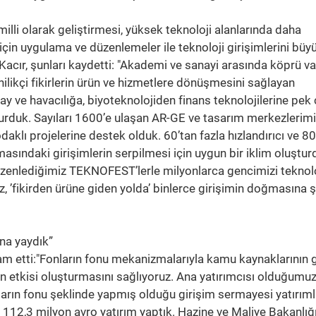
e milli olarak geliştirmesi, yüksek teknoloji alanlarında daha
için uygulama ve düzenlemeler ile teknoloji girişimlerini bü
 Kacır, şunları kaydetti: "Akademi ve sanayi arasında köprü va
nilikçi fikirlerin ürün ve hizmetlere dönüşmesini sağlayan
y ve havacılığa, biyoteknolojiden finans teknolojilerine pek
şturduk. Sayıları 1600’e ulaşan AR-GE ve tasarım merkezlerim
aklı projelerine destek olduk. 60’tan fazla hızlandırıcı ve 8
sındaki girişimlerin serpilmesi için uygun bir iklim oluştur
enlediğimiz TEKNOFEST’lerle milyonlarca gencimizi teknolo
, ’fikirden ürüne giden yolda’ binlerce girişimin doğmasına ş
ına yaydık”
 etti:"Fonların fonu mekanizmalarıyla kamu kaynaklarının g
etkisi oluşturmasını sağlıyoruz. Ana yatırımcısı olduğumu
ların fonu şeklinde yapmış olduğu girişim sermayesi yatırıml
 112,3 milyon avro yatırım yaptık. Hazine ve Maliye Bakanlığı