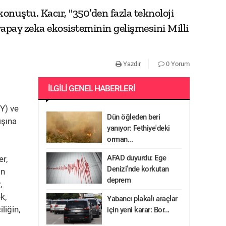
nuştu. Kacır, "350’den fazla teknoloji
yapay zeka ekosisteminin gelişmesini Milli
Yazdır
0 Yorum
İLGILI GENEL HABERLERI
Y) ve
Dün öğleden beri
ışına
yanıyor: Fethiye'deki
orman...
AFAD duyurdu: Ege
er,
Denizi'nde korkutan
in
deprem
,
k,
Yabancı plakalı araçlar
liğin,
için yeni karar: Bor...