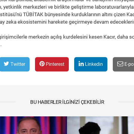
etkinlik merkezleri ve birlikte geliştirme laboratuvarlarıyla
titüsü’nü TÜBİTAK bünyesinde kurduklarının altını çizen Kac
apay zeka ekosistemini harekete geçirmeye devam edecekleri
rişimcilerle merkezin açılış kurdelesini kesen Kacır, daha s
.
Twitter
Pinterest
Linkedin
E-po
BU HABERLER İLGINIZI ÇEKEBILIR