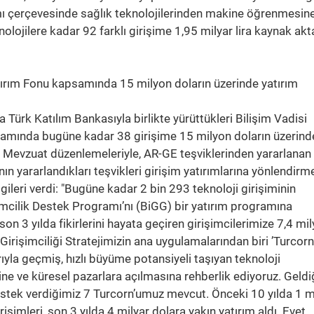
 çerçevesinde sağlık teknolojilerinden makine öğrenmesine
knolojilere kadar 92 farklı girişime 1,95 milyar lira kaynak akt
tırım Fonu kapsamında 15 milyon doların üzerinde yatırım
 Türk Katılım Bankasıyla birlikte yürüttükleri Bilişim Vadisi
amında bugüne kadar 38 girişime 15 milyon doların üzerind
ttı. Mevzuat düzenlemeleriyle, AR-GE teşviklerinden yararlanan
n yararlandıkları teşvikleri girişim yatırımlarına yönlendirm
ilgileri verdi: "Bugüne kadar 2 bin 293 teknoloji girişiminin
mcilik Destek Programı’nı (BiGG) bir yatırım programına
 3 yılda fikirlerini hayata geçiren girişimcilerimize 7,4 mil
 Girişimciliği Stratejimizin ana uygulamalarından biri ’Turcor
yla geçmiş, hızlı büyüme potansiyeli taşıyan teknoloji
sine ve küresel pazarlara açılmasına rehberlik ediyoruz. Geld
estek verdiğimiz 7 Turcorn’umuz mevcut. Önceki 10 yılda 1 m
rişimleri, son 3 yılda 4 milyar dolara yakın yatırım aldı. Evet,