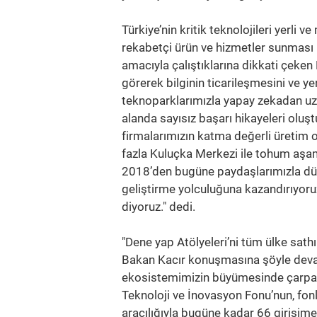
Türkiye’nin kritik teknolojileri yerli v
rekabetçi ürün ve hizmetler sunması 
amacıyla çalıştıklarına dikkati çeken
görerek bilginin ticarileşmesini ve ye
teknoparklarımızla yapay zekadan uza
alanda sayısız başarı hikayeleri olu
firmalarımızın katma değerli üretim od
fazla Kuluçka Merkezi ile tohum aşama
2018’den bugüne paydaşlarımızla düz
geliştirme yolculuğuna kazandırıyoruz
diyoruz." dedi.
"Dene yap Atölyeleri’ni tüm ülke sath
Bakan Kacır konuşmasına şöyle devam
ekosistemimizin büyümesinde çarpan 
Teknoloji ve İnovasyon Fonu’nun, fon
aracılığıyla bugüne kadar 66 girişime