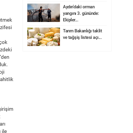
Aydın'daki orman
yangını 3. gününde:
yütmek
Ekipler...
zifesi
Tarım Bakanlığı taklit
ve tağşiş listesi açı...
 çok
izdeki
0’den
duk.
ji
ahitlik
irişim
z
arı
 ile