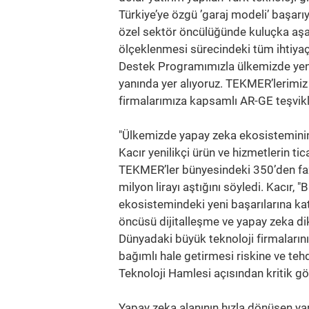
Türkiye’ye özgü ’garaj modeli’ başarı
özel sektör öncülüğünde kuluçka aşam
ölçeklenmesi sürecindeki tüm ihtiya
Destek Programımızla ülkemizde yeni 
yanında yer alıyoruz. TEKMER’lerimi
firmalarımıza kapsamlı AR-GE teşvik
"Ülkemizde yapay zeka ekosisteminin 
Kacır yenilikçi ürün ve hizmetlerin t
TEKMER’ler bünyesindeki 350’den faz
milyon lirayı aştığını söyledi. Kacır,
ekosistemindeki yeni başarılarına kat
öncüsü dijitalleşme ve yapay zeka dik
Dünyadaki büyük teknoloji firmalarını
bağımlı hale getirmesi riskine ve teh
Teknoloji Hamlesi açısından kritik gör
Yapay zeka alanının hızla dönüşen yap