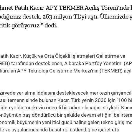
hmet Fatih Kacır, APY TEKMER Açılış Töreni’nde ko
dığımız destek, 263 milyon TL’yi aştı. Ülkemizde 
tik görüyoruz ‘’ dedi.
ih Kacır, Küçük ve Orta Ölçekli İşletmeleri Geliştirme ve
EB) tarafından desteklenen, Albaraka Portföy Yönetimi (AP
le kurulan APY-Teknoloji Geliştirme Merkezi’nin (TEKMER) açıl
 zirvede yer alma iddiasını destekleyecek merkezin girişimcil
lması temennisinde bulunan Kacır, Türkiye’nin 2030 için "100 b
iden yolda merkezin önemli bir adım olacağını söyledi. Kacır
l dönüşümün baş döndürücü bir şekilde devam ettiğini belirtere
onomik büyümenin yeni itici gücü haline gelen tekno girişimci
inde ve uygulanmasında başat rol üstlendiğine işaret etti.