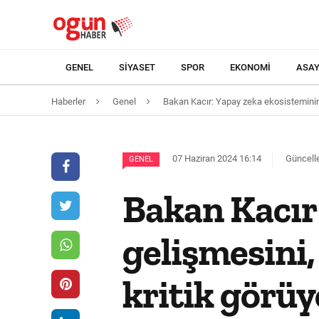
GENEL
SIYASET
SPOR
EKONOMI
ASAY
Haberler
Genel
Bakan Kacır: Yapay zeka ekosisteminin 
07 Haziran 2024 16:14
Güncelle
GENEL
Bakan Kacır
gelişmesini,
kritik görü