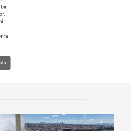
 bir
ır,
ni
onra
sta