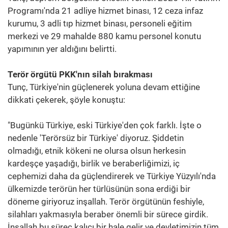
Programı'nda 21 adliye hizmet binası, 12 ceza infaz
kurumu, 3 adli tıp hizmet binası, personeli eğitim
merkezi ve 29 mahalde 880 kamu personel konutu
yapımının yer aldığını belirtti.
Terör örgütü PKK'nın silah bırakması
Tunç, Türkiye'nin güçlenerek yoluna devam ettiğine
dikkati çekerek, şöyle konuştu:
"Bugünkü Türkiye, eski Türkiye'den çok farklı. İşte o
nedenle 'Terörsüz bir Türkiye' diyoruz. Şiddetin
olmadığı, etnik kökeni ne olursa olsun herkesin
kardeşçe yaşadığı, birlik ve beraberliğimizi, iç
cephemizi daha da güçlendirerek ve Türkiye Yüzyılı'nda
ülkemizde terörün her türlüsünün sona erdiği bir
döneme giriyoruz inşallah. Terör örgütünün feshiyle,
silahları yakmasıyla beraber önemli bir sürece girdik.
İnşallah bu süreç kalıcı bir hale gelir ve devletimizin tüm