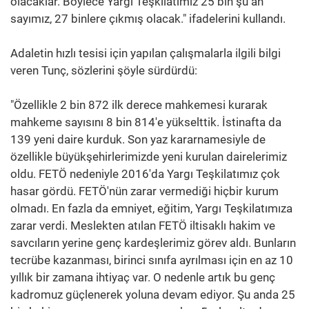
olacaklar. Böylece Yargı Teşkilatımız 25 bin şu an
sayımız, 27 binlere çıkmış olacak." ifadelerini kullandı.
Adaletin hızlı tesisi için yapılan çalışmalarla ilgili bilgi
veren Tunç, sözlerini şöyle sürdürdü:
"Özellikle 2 bin 872 ilk derece mahkemesi kurarak
mahkeme sayısını 8 bin 814'e yükselttik. İstinafta da
139 yeni daire kurduk. Son yaz kararnamesiyle de
özellikle büyükşehirlerimizde yeni kurulan dairelerimiz
oldu. FETÖ nedeniyle 2016'da Yargı Teşkilatımız çok
hasar gördü. FETÖ'nün zarar vermediği hiçbir kurum
olmadı. En fazla da emniyet, eğitim, Yargı Teşkilatımıza
zarar verdi. Meslekten atılan FETÖ iltisaklı hakim ve
savcıların yerine genç kardeşlerimiz görev aldı. Bunların
tecrübe kazanması, birinci sınıfa ayrılması için en az 10
yıllık bir zamana ihtiyaç var. O nedenle artık bu genç
kadromuz güçlenerek yoluna devam ediyor. Şu anda 25