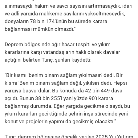
alınmasaydı, hakim ve savcı sayısını artırmasaydık, idari
ve adli yargıda mahkeme sayılarını yükseltmeseydik,
dosyaların 78 bin 174'ünün bu sürede karara
bağlanması mümkün olmazdı."
Deprem bölgesinde ağır hasar tespiti ve yıkım
kararlarına karşı vatandaşların haklı olarak davalar
açtığını belirten Tunç, şunları kaydetti:
"Bir kısmı 'benim binam sağlam yıkılmasın' dedi. Bir
kısmı 'Benim binam sağlam değil, yıkılsın' dedi. Hepsi
yargıya başvurdular. Bu konuda da 42 bin 449 dava
açıldı. Bunun 38 bin 255'i yani yüzde 90'ı karara
bağlanmış durumda. Eğer yargıda gecikme olsaydı, bu
yıkım kararları geciktiğinde şehrin inşa sürecinde yeni
konut ve projelerin yapımı da gecikmiş olacaktı."
Tunç, deprem bölgesine öncelik verilen 2025 Yılı Yatırım