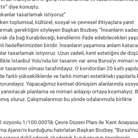
ir” diye konuştu.
ekanlar tasarlamak istiyoruz”
en toplumsal, kültürel, sosyal ve çevresel ihtiyaçlara yanıt
şturmak gerektiğini söyleyen Başkan Bozbey, “İnsanların sade
larak da bağ kurabileceği, kendilerini ifade edebilecekleri ya
li hedeflerimizden biridir. İnsanların yaşamına anlam kataca
ar tasarlamak istiyoruz. Uzun vadeli, kent estetiğini de düş
ellikle İstanbul Yolu’nda bir tasarım var ama Bursa’yı mimari v
ir tasarımın olması tarafındayız. O koridordan 20 katlı yapıla
 de farklı yüksekliklerde ve farklı mimari estetikteki yapılarla
 zorundayız. Yapacağımız kentsel dönüşüm alanlarında sosya
 yansıtacak planlama ve mimari anlayışı ortaya koymalıyız. 
ş oluruz. Çalışmalarımızı bu yönde odalarımızla birlikte
 vizyonlu 1/100.000’lik Çevre Düzeni Planı ile ’Kent Anayasas
ma Ajansı’nı kurduğunu hatırlatan Başkan Bozbey, “Bursa’mı
zı sürece dahil ederek akademik kurulumuzun önerileriyle