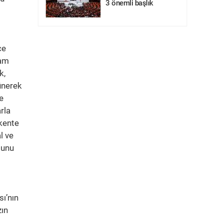
3 önemli başlık
ce
şam
k,
ünerek
e
rla
 kente
l ve
Bunu
ı’nın
zın