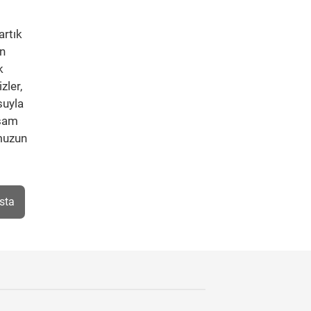
artık
in
k
zler,
suyla
aşam
umuzun
sta