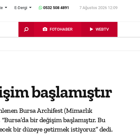
te
E-Dergi
0532 508 4891
7 Ağustos 2026 12:09
FOTOHABER
WEBTV
işim başlamıştır
nlenen Bursa Archifest (Mimarlık
 “Bursa’da bir değişim başlamıştır. Bu
ecek bir düzeye getirmek istiyoruz” dedi.