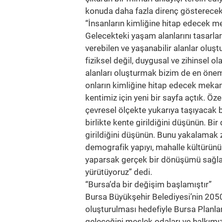
konuda daha fazla direnç gösterecekt
“İnsanların kimliğine hitap edecek m
Gelecekteki yaşam alanlarını tasarlark
verebilen ve yaşanabilir alanlar olu
fiziksel değil, duygusal ve zihinsel o
alanları oluşturmak bizim de en önem
onların kimliğine hitap edecek mekanl
kentimiz için yeni bir sayfa açtık. Öz
çevresel ölçekte yukarıya taşıyacak b
birlikte kente girildiğini düşünün. Bir
girildiğini düşünün. Bunu yakalamak
demografik yapıyı, mahalle kültürünü
yaparsak gerçek bir dönüşümü sağlamı
yürütüyoruz” dedi.
“Bursa’da bir değişim başlamıştır”
Bursa Büyükşehir Belediyesi’nin 2050
oluşturulması hedefiyle Bursa Planla
geleceğini meslek odaları ve halkımı