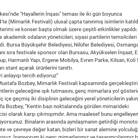
esi’nde "Hayallerin İnşası" teması ile iki gün boyunca
te (Mimarlık Festivali) ulusal çapta tanınmış isimlerin katıld
sterimi ve konser başta olmak üzere çeşitli etkinlikler yapıldı.
akademik odaların yöneticileri, siyasi partilerin temsilcileri
rdi. Bursa Büyükşehir Belediyesi, Nilüfer Belediyesi, Osmang
anı sıra festivale sponsor olan Bursasu, Akyükselen İnşaat, 
p, Harmanlı Yapı, Ergene Mobilya, Evren Parke, Kilsan, Koli 
rı stant açarak ürünlerini tanıttı.
 anlayışı tercih ediyoruz”
ustafa Bozbey, Mimarlık Festivali kapsamında gerçekleştiri
entlerin geleceğine ışık tutmasını, genç mimarlara yol gösteri
iç içe geçmiş iki disiplinin geleceğini yerel yöneticilerin yakı
fa Bozbey, “Kentin bazı noktalarında görülen mimarideki
icisi olarak karşı çıkmışımdır. Ama maalesef bunu engelleye
örüyorsunuz. Binaların arasında aynılaşmanın getirdiği monot
te ve çevreye değer katan, bizleri bir sanat alemine yolculu
iyoruz. İnanıyorum ki genç mimarlarımız ve tasarımcılarımız 