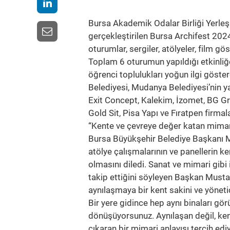
Bursa Akademik Odalar Birliği Yerleşk
gerçekleştirilen Bursa Archifest 2024’
oturumlar, sergiler, atölyeler, film gö
Toplam 6 oturumun yapıldığı etkinliğe 
öğrenci toplulukları yoğun ilgi göste
Belediyesi, Mudanya Belediyesi’nin y
Exit Concept, Kalekim, İzomet, BG Gru
Gold Sit, Pisa Yapı ve Fıratpen firmala
“Kente ve çevreye değer katan mimari
Bursa Büyükşehir Belediye Başkanı M
atölye çalışmalarının ve panellerin k
olmasını diledi. Sanat ve mimari gibi 
takip ettiğini söyleyen Başkan Musta
aynılaşmaya bir kent sakini ve yönet
Bir yere gidince hep aynı binaları g
dönüşüyorsunuz. Aynılaşan değil, ken
çıkaran bir mimari anlayışı tercih ed