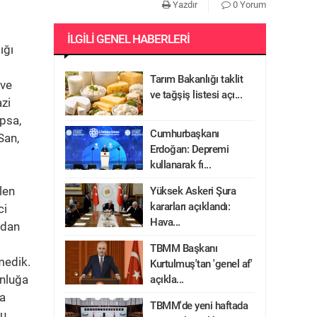
Yazdır
0 Yorum
İLGILI GENEL HABERLERI
ığı
Tarım Bakanlığı taklit
 ve
ve tağşiş listesi açı...
azi
Epsa,
Cumhurbaşkanı
San,
Erdoğan: Depremi
kullanarak fı...
len
Yüksek Askeri Şura
kararları açıklandı:
ci
Hava...
ndan
TBMM Başkanı
medik.
Kurtulmuş'tan 'genel af'
onluğa
açıkla...
ğa
TBMM'de yeni haftada
bu