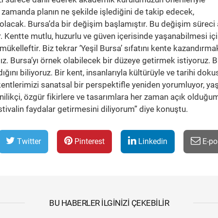
ı zamanda planın ne şekilde işlediğini de takip edecek,
lacak. Bursa’da bir değişim başlamıştır. Bu değişim süreci 
. Kentte mutlu, huzurlu ve güven içerisinde yaşanabilmesi iç
kelleftir. Biz tekrar ‘Yeşil Bursa’ sıfatını kente kazandırma
z. Bursa’yı örnek olabilecek bir düzeye getirmek istiyoruz. Bi
ını biliyoruz. Bir kent, insanlarıyla kültürüyle ve tarihi doku
kentlerimizi sanatsal bir perspektifle yeniden yorumluyor, y
nilikçi, özgür fikirlere ve tasarımlara her zaman açık olduğ
stivalin faydalar getirmesini diliyorum” diye konuştu.
Twitter
Pinterest
Linkedin
E-po
BU HABERLER İLGINIZI ÇEKEBILIR