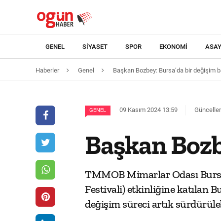
GENEL
SIYASET
SPOR
EKONOMI
ASAY
Haberler
Genel
Başkan Bozbey: Bursa’da bir değişim b
09 Kasım 2024 13:59
Güncellem
GENEL
Başkan Bozb
TMMOB Mimarlar Odası Bursa Ş
Festivali) etkinliğine katılan
değişim süreci artık sürdürüleb