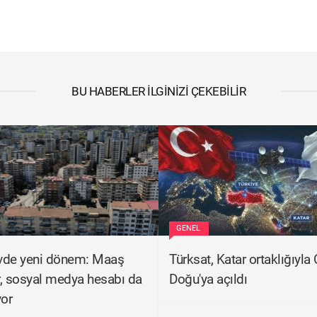
BU HABERLER İLGINIZI ÇEKEBILIR
GENEL
evde yeni dönem: Maaş
Türksat, Katar ortaklığıyla 
, sosyal medya hesabı da
Doğu'ya açıldı
yor