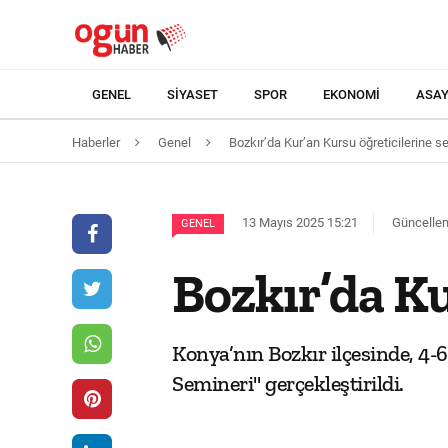
GENEL
SIYASET
SPOR
EKONOMI
ASAY
Haberler
Genel
Bozkır’da Kur’an Kursu öğreticilerine s
13 Mayıs 2025 15:21
Güncellem
GENEL
Bozkır’da Ku
Konya’nın Bozkır ilçesinde, 4-
Semineri" gerçekleştirildi.