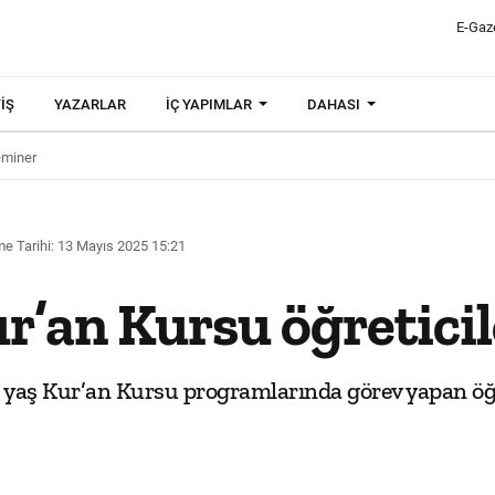
E-Gaz
IŞ
YAZARLAR
İÇ YAPIMLAR
DAHASI
eminer
e Tarihi: 13 Mayıs 2025 15:21
r’an Kursu öğretici
6 yaş Kur’an Kursu programlarında görev yapan öğ