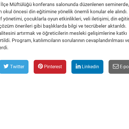
r İlçe Müftülüğü konferans salonunda düzenlenen seminerde,
 okul öncesi din eğitimine yönelik önemli konular ele alındı.
 yönetimi, çocuklarla oyun etkinlikleri, veli iletişimi, din eği
züm önerileri gibi başlıklarda bilgi ve tecrübeler aktarıldı.
litesini artırmak ve öğreticilerin mesleki gelişimlerine katkı
ildi. Program, katılımcıların sorularının cevaplandırılması v
rdi.
Twitter
Pinterest
Linkedin
E-po