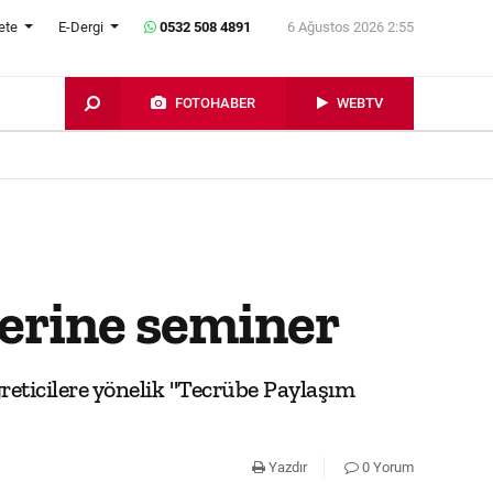
ete
E-Dergi
0532 508 4891
6 Ağustos 2026 2:55
FOTOHABER
WEBTV
lerine seminer
reticilere yönelik "Tecrübe Paylaşım
Yazdır
0 Yorum