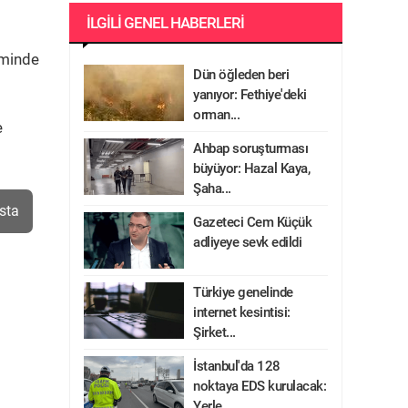
İLGILI GENEL HABERLERI
timinde
Dün öğleden beri
yanıyor: Fethiye'deki
orman...
e
Ahbap soruşturması
büyüyor: Hazal Kaya,
Şaha...
sta
Gazeteci Cem Küçük
adliyeye sevk edildi
Türkiye genelinde
internet kesintisi:
Şirket...
İstanbul'da 128
noktaya EDS kurulacak:
Yerle...