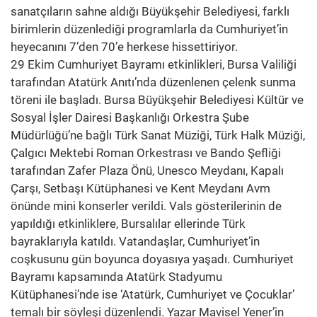
sanatçıların sahne aldığı Büyükşehir Belediyesi, farklı
birimlerin düzenlediği programlarla da Cumhuriyet’in
heyecanını 7’den 70’e herkese hissettiriyor.
29 Ekim Cumhuriyet Bayramı etkinlikleri, Bursa Valiliği
tarafından Atatürk Anıtı’nda düzenlenen çelenk sunma
töreni ile başladı. Bursa Büyükşehir Belediyesi Kültür ve
Sosyal İşler Dairesi Başkanlığı Orkestra Şube
Müdürlüğü’ne bağlı Türk Sanat Müziği, Türk Halk Müziği,
Çalgıcı Mektebi Roman Orkestrası ve Bando Şefliği
tarafından Zafer Plaza Önü, Unesco Meydanı, Kapalı
Çarşı, Setbaşı Kütüphanesi ve Kent Meydanı Avm
önünde mini konserler verildi. Vals gösterilerinin de
yapıldığı etkinliklere, Bursalılar ellerinde Türk
bayraklarıyla katıldı. Vatandaşlar, Cumhuriyet’in
coşkusunu gün boyunca doyasıya yaşadı. Cumhuriyet
Bayramı kapsamında Atatürk Stadyumu
Kütüphanesi’nde ise ‘Atatürk, Cumhuriyet ve Çocuklar’
temalı bir söyleşi düzenlendi. Yazar Mavisel Yener’in