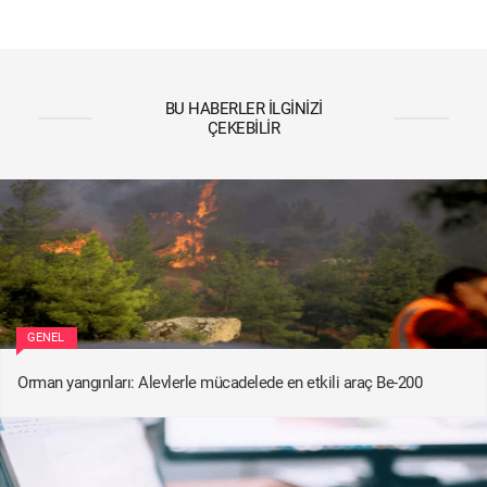
BU HABERLER İLGINIZI
ÇEKEBILIR
GENEL
Orman yangınları: Alevlerle mücadelede en etkili araç Be-200