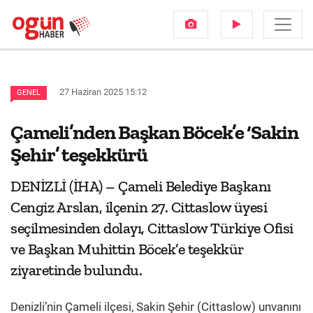
27 Haziran 2025 15:12
GENEL
Çameli’nden Başkan Böcek’e ‘Sakin
Şehir’ teşekkürü
DENİZLİ (İHA) – Çameli Belediye Başkanı
Cengiz Arslan, ilçenin 27. Cittaslow üyesi
seçilmesinden dolayı, Cittaslow Türkiye Ofisi
ve Başkan Muhittin Böcek’e teşekkür
ziyaretinde bulundu.
Denizli’nin Çameli ilçesi, Sakin Şehir (Cittaslow) unvanını